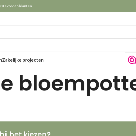
0 tevreden klanten
n
Zakelijke projecten
e bloempott
bij het kiezen?