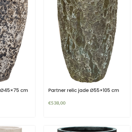
t Ø45×75 cm
Partner relic jade Ø55×105 cm
€
538,00