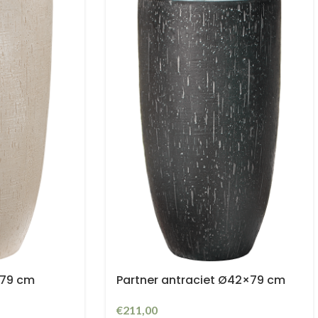
×79 cm
Partner antraciet Ø42×79 cm
€
211,00