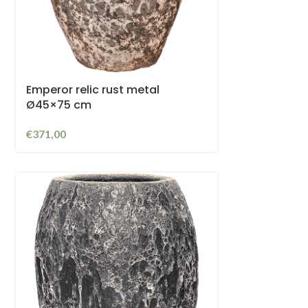
Emperor relic rust metal
Ø45×75 cm
€
371,00