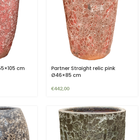
Ø55×105 cm
Partner Straight relic pink
Ø46×85 cm
€
442,00