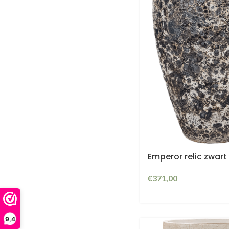
Emperor relic zwar
€
371,00
9,4