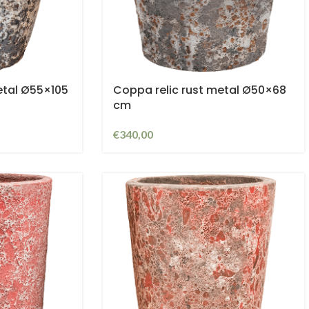
metal Ø55×105
Coppa relic rust metal Ø50×68
cm
€
340,00