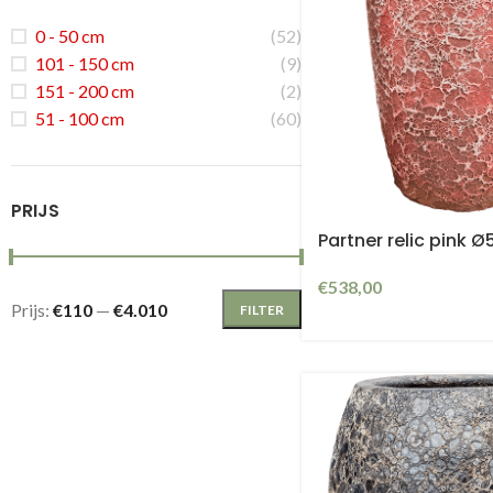
0 - 50 cm
(52)
101 - 150 cm
(9)
151 - 200 cm
(2)
51 - 100 cm
(60)
PRIJS
Partner relic pink 
€
538,00
Prijs:
€110
—
€4.010
FILTER