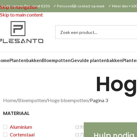
 Gratis verzending vanaf €250 ✓ Persoonlijk contact op maat ✓ Meer dan +100
Skip to navigation
Skip to main content
Home
Plantenbakken
Bloempotten
Gevulde plantenbakken
Plante
Hog
Home
Bloempotten
Hoge bloempotten
Pagina 3
MATERIAAL
Aluminium
(29)
Hulp nodig 
Cortenstaal
(17)