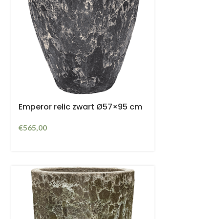
Emperor relic zwart Ø57×95 cm
€
565,00