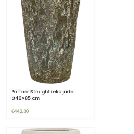
Partner Straight relic jade
Ø46×85 cm
€
442,00