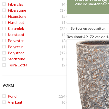
Vind de plantenbak o
Fiberclay
(4)
Fiberstone
(17)
Ficonstone
(5)
Hardhout
(1)
Keramiek
(22)
Kunststof
(4)
Resultaat 49–72 van de 1
Polyester
(3)
Polyresin
(1)
Polystone
(17)
Sandstone
(5)
Terra Cotta
(2)
VORM
Rond
(124)
Vierkant
(6)