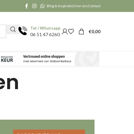
Blog & Inspiratie
Over ons
Contact
Tel / Whatsapp
€
0,00
06 51 47 6260
en