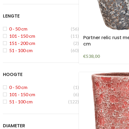
LENGTE
0 - 50 cm
(56)
101 - 150 cm
(11)
Partner relic rust 
151 - 200 cm
(2)
cm
51 - 100 cm
(60)
€
538,00
HOOGTE
0 - 50 cm
(1)
101 - 150 cm
(6)
51 - 100 cm
(122)
DIAMETER