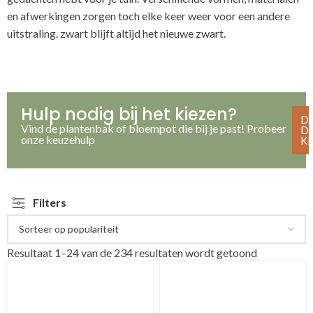
en afwerkingen zorgen toch elke keer weer voor een andere
uitstraling. zwart blijft altijd het nieuwe zwart.
Hulp nodig bij het kiezen?
D
Vind de plantenbak of bloempot die bij je past! Probeer
D
onze keuzehulp
K
Filters
Resultaat 1–24 van de 234 resultaten wordt getoond