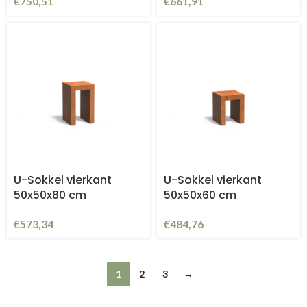
€
750,51
€
661,91
U-Sokkel vierkant
U-Sokkel vierkant
50x50x80 cm
50x50x60 cm
€
573,34
€
484,76
1
2
3
→