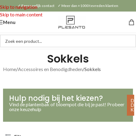
✓ Persoonlijk contact ✓ Meer dan +1000 tevreden klanten
Skip to navigation
Skip to main content
Menu
Sokkels
Home
Accessoires en Benodigdheden
Sokkels
Hulp nodig bij het kiezen?
D
Vind de plantenbak of bloempot die bij je past! Probeer
D
onze keuzehulp
K