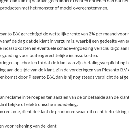
gen, dan kan hij daaraan geen andere rechten ontlenen dan dat het 
ren producten met het monster of model overeenstemmen.
esanto B.V. gerechtigd de wettelijke rente van 2% per maand voor 
vanaf de dag dat de klant in verzuim is, waarbij een gedeelte van
jke incassokosten en eventuele schadevergoeding verschuldigd aan 
ergoeding voor buitengerechtelijke incassokosten.
chtingen opschorten totdat de klant aan zijn betalingsverplichting 
ling aan de zijde van de klant, zijn de vorderingen van Plesanto B.V
komst door Plesanto B.V., dan is hij nog steeds verplicht de afges
t van reclame in te roepen ten aanzien van de onbetaalde aan de kla
chriftelijke of elektronische mededeling.
n reclame, dient de klant de producten waar dit recht betrekking o
.
n voor rekening van de klant.