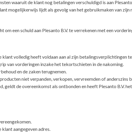
ten waaruit de klant nog betalingen verschuldigd is aan Plesanto 
lant mogelijkerwijs lijdt als gevolg van het gebruikmaken van zijn 
echt om een schuld aan Plesanto B.V. te verrekenen met een vorderin
e klant volledig heeft voldaan aan al zijn betalingsverplichtingen 
ip van vorderingen inzake het tekortschieten in de nakoming.
oorbehoud en de zaken terugnemen.
 producten niet verpanden, verkopen, vervreemden of anderszins 
d, geldt de overeenkomst als ontbonden en heeft Plesanto B.V. he
n overeengekomen.
de klant aangegeven adres.