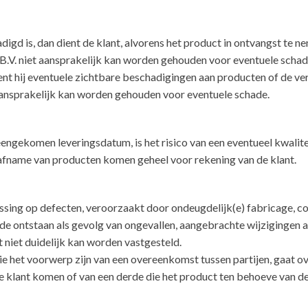
gd is, dan dient de klant, alvorens het product in ontvangst te n
B.V. niet aansprakelijk kan worden gehouden voor eventuele schad
ient hij eventuele zichtbare beschadigingen aan producten of de v
 aansprakelijk kan worden gehouden voor eventuele schade.
engekomen leveringsdatum, is het risico van een eventueel kwalitei
e afname van producten komen geheel voor rekening van de klant.
ssing op defecten, veroorzaakt door ondeugdelijk(e) fabricage, co
hade ontstaan als gevolg van ongevallen, aangebrachte wijzigingen 
 niet duidelijk kan worden vastgesteld.
 die het voorwerp zijn van een overeenkomst tussen partijen, gaat
 de klant komen of van een derde die het product ten behoeve van d