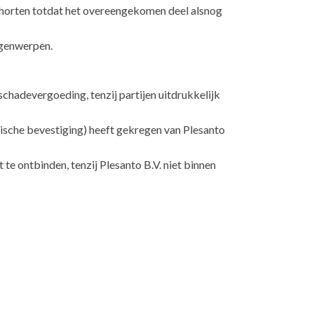
schorten totdat het overeengekomen deel alsnog
tegenwerpen.
schadevergoeding, tenzij partijen uitdrukkelijk
nische bevestiging) heeft gekregen van Plesanto
e ontbinden, tenzij Plesanto B.V. niet binnen