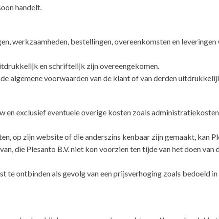
soon handelt.
ngen, werkzaamheden, bestellingen, overeenkomsten en leveringen 
itdrukkelijk en schriftelijk zijn overeengekomen.
ende algemene voorwaarden van de klant of van derden uitdrukkelijk
ef btw en exclusief eventuele overige kosten zoals administratiekoste
ten, op zijn website of die anderszins kenbaar zijn gemaakt, kan Ple
n, die Plesanto B.V. niet kon voorzien ten tijde van het doen van 
e ontbinden als gevolg van een prijsverhoging zoals bedoeld in li