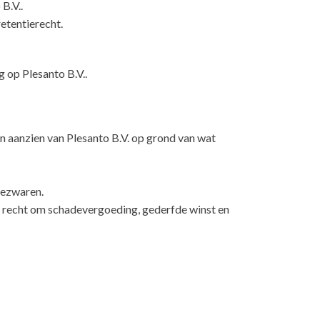
B.V..
retentierecht.
g op Plesanto B.V..
ten aanzien van Plesanto B.V. op grond van wat
bezwaren.
t recht om schadevergoeding, gederfde winst en