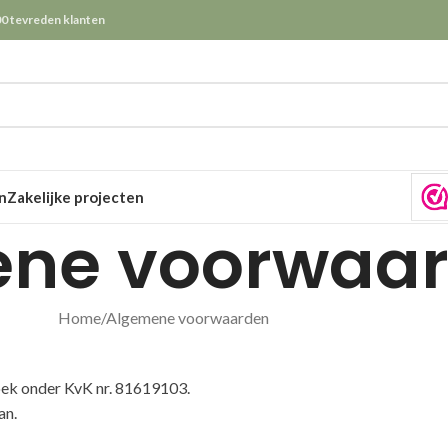
0 tevreden klanten
n
Zakelijke projecten
ne voorwaa
Home
Algemene voorwaarden
roek onder KvK nr. 81619103.
an.