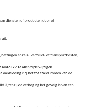
van diensten of producten door of
 uit.
n, heffingen en reis-, verzend- of transportkosten,
santo B.V. te allen tijde wijzigen.
de aanbieding c.q. het tot stand komen van de
d 3, tenzij de verhoging het gevolg is van een