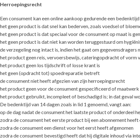
Herroepingsrecht
Een consument kan een online aankoop gedurende een bedenktijd
het geen product is dat snel kan bederven, zoals voedsel of bloem
het geen product is dat speciaal voor de consument op maat is g
het geen product is dat niet kan worden teruggestuurd om hygiëni
de verzegeling nog intact is, indien het gaat om gegevensdragers met
het product geen reis, vervoersbewijs, cateringopdracht of vorm v
het product geen los tijdschrift of losse krant is
het geen (opdracht tot) spoedreparatie betreft
de consument niet heeft afgezien van zijn herroepingsrecht
het product geen voor de consument gespecificeerd of maatwerk a
het product gebruikt, incompleet of beschadigd is; in dat geval 
De bedenktijd van 14 dagen zoals in lid 1 genoemd, vangt aan:
op de dag nadat de consument het laatste product of onderdeel he
zodra de consument het eerste product bij een abonnement heeft
zodra de consument een dienst voor het eerst heeft afgenomen
zodra de consument bevestigd heeft dat hij digitale inhoud via in