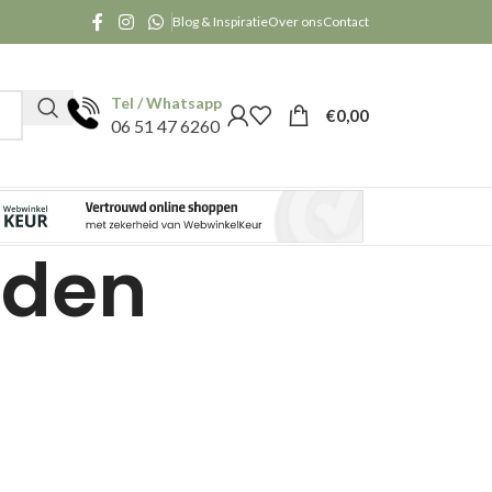
Blog & Inspiratie
Over ons
Contact
Tel / Whatsapp
€
0,00
06 51 47 6260
rden