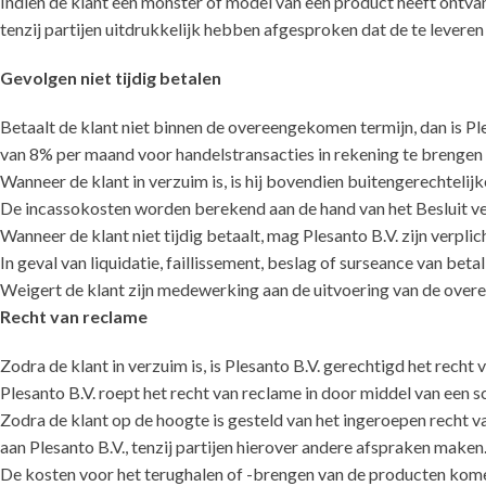
Indien de klant een monster of model van een product heeft ontvan
tenzij partijen uitdrukkelijk hebben afgesproken dat de te leve
Gevolgen niet tijdig betalen
Betaalt de klant niet binnen de overeengekomen termijn, dan is Pl
van 8% per maand voor handelstransacties in rekening te brengen 
Wanneer de klant in verzuim is, is hij bovendien buitengerechteli
De incassokosten worden berekend aan de hand van het Besluit v
Wanneer de klant niet tijdig betaalt, mag Plesanto B.V. zijn verpli
In geval van liquidatie, faillissement, beslag of surseance van beta
Weigert de klant zijn medewerking aan de uitvoering van de overeen
Recht van reclame
Zodra de klant in verzuim is, is Plesanto B.V. gerechtigd het rech
Plesanto B.V. roept het recht van reclame in door middel van een s
Zodra de klant op de hoogte is gesteld van het ingeroepen recht va
aan Plesanto B.V., tenzij partijen hierover andere afspraken maken
De kosten voor het terughalen of -brengen van de producten kome