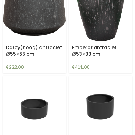
Darcy(hoog) antraciet
Emperor antraciet
Ø55×55 cm
Ø53×88 cm
€
222,00
€
411,00