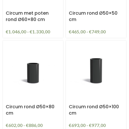
Circum met poten
Circum rond Ø50×50
rond Ø60×80 cm
cm
€
1.046,00
-
€
1.330,00
€
465,00
-
€
749,00
Circum rond Ø50×80
Circum rond Ø50×100
cm
cm
€
602,00
-
€
886,00
€
693,00
-
€
977,00