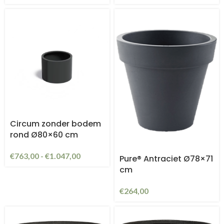
Circum zonder bodem
rond Ø80×60 cm
€
763,00
-
€
1.047,00
Pure® Antraciet Ø78×71
cm
€
264,00