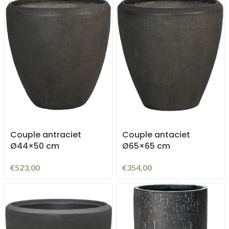
Couple antraciet
Couple antaciet
Ø44×50 cm
Ø65×65 cm
€
523,00
€
354,00