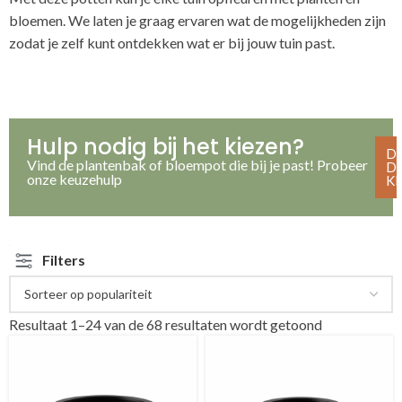
bloemen. We laten je graag ervaren wat de mogelijkheden zijn
zodat je zelf kunt ontdekken wat er bij jouw tuin past.
Hulp nodig bij het kiezen?
D
Vind de plantenbak of bloempot die bij je past! Probeer
D
onze keuzehulp
K
Filters
Resultaat 1–24 van de 68 resultaten wordt getoond