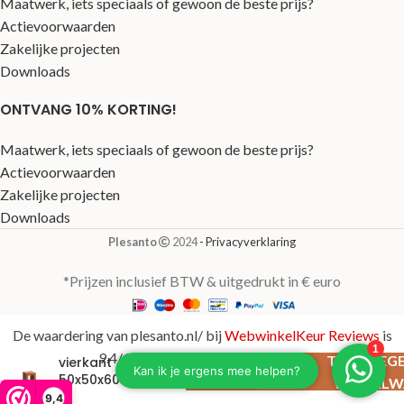
Maatwerk, iets speciaals of gewoon de beste prijs?
Actievoorwaarden
Zakelijke projecten
Downloads
ONTVANG 10% KORTING!
Maatwerk, iets speciaals of gewoon de beste prijs?
Actievoorwaarden
Zakelijke projecten
Downloads
Plesanto
2024
- Privacyverklaring
*Prijzen inclusief BTW & uitgedrukt in € euro
De waardering van plesanto.nl/ bij
WebwinkelKeur Reviews
is
U-Sokkel
9.4/10 gebaseerd op 123 reviews.
TOEVOEGE
vierkant
€
484,76
50x50x60
WINKELW
cm
9,4