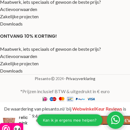
Maatwerk, iets speciaals of gewoon de beste prijs?
Actievoorwaarden
Zakelijke projecten
Downloads
ONTVANG 10% KORTING!
Maatwerk, iets speciaals of gewoon de beste prijs?
Actievoorwaarden
Zakelijke projecten
Downloads
Plesanto
2024
- Privacyverklaring
*Prijzen inclusief BTW & uitgedrukt in € euro
Partner
De waardering van plesanto.nl/ bij
WebwinkelKeur Reviews
is
Straight
9.4/10 gebaseerd op 123 reviews.
relic
Op
€
442,00
TOEV
pink
voorraad
Ø46×85
9,4