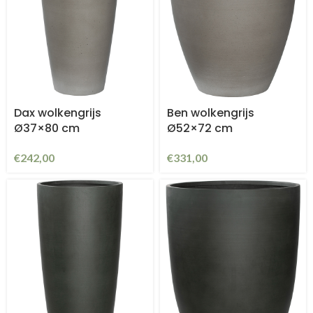
Dax wolkengrijs
Ben wolkengrijs
Ø37×80 cm
Ø52×72 cm
€
242,00
€
331,00