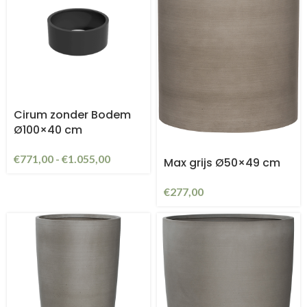
Cirum zonder Bodem
Ø100×40 cm
€
771,00
-
€
1.055,00
Max grijs Ø50×49 cm
€
277,00