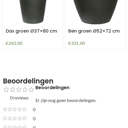
Dax groen Ø37×80 cm
Ben groen Ø52×72 cm
€
242,00
€
331,00
Beoordelingen
Beoordelingen
0 reviews
Er zijn nog geen beoordelingen.
0
0
0