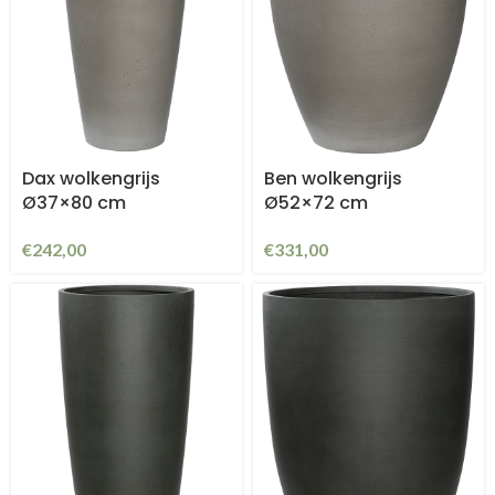
Dax wolkengrijs
Ben wolkengrijs
Ø37×80 cm
Ø52×72 cm
€
242,00
€
331,00