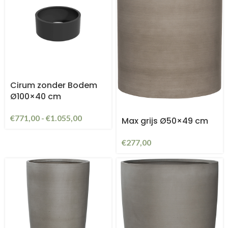
Cirum zonder Bodem
Ø100×40 cm
€
771,00
-
€
1.055,00
Max grijs Ø50×49 cm
€
277,00