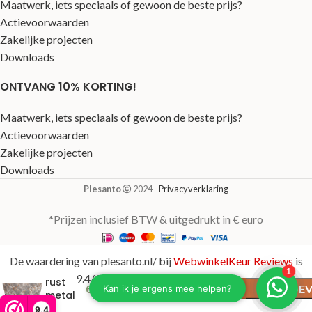
Maatwerk, iets speciaals of gewoon de beste prijs?
Actievoorwaarden
Zakelijke projecten
Downloads
ONTVANG 10% KORTING!
Maatwerk, iets speciaals of gewoon de beste prijs?
Actievoorwaarden
Zakelijke projecten
Downloads
Plesanto
2024
- Privacyverklaring
*Prijzen inclusief BTW & uitgedrukt in € euro
Coppa
De waardering van plesanto.nl/ bij
WebwinkelKeur Reviews
is
relic
9.4/10 gebaseerd op 123 reviews.
rust
Op
€
340,00
TOEV
metal
voorraad
Ø50×68
9,4