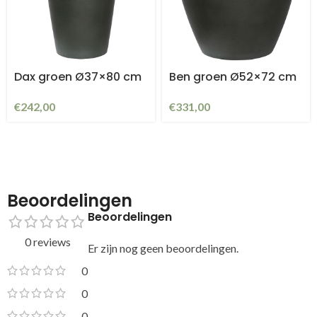
Dax groen Ø37×80 cm
Ben groen Ø52×72 cm
€
242,00
€
331,00
Beoordelingen
Beoordelingen
0 reviews
Er zijn nog geen beoordelingen.
0
0
0