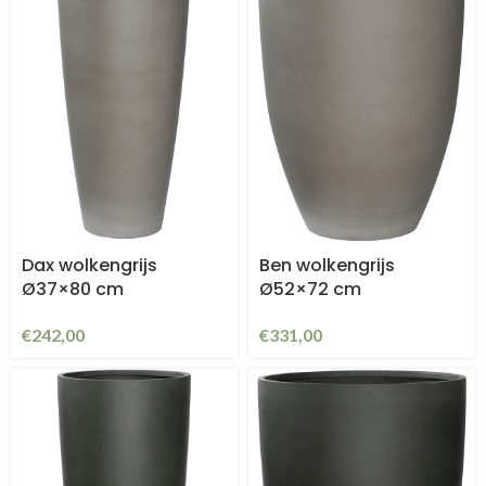
Dax wolkengrijs
Ben wolkengrijs
Ø37×80 cm
Ø52×72 cm
€
242,00
€
331,00