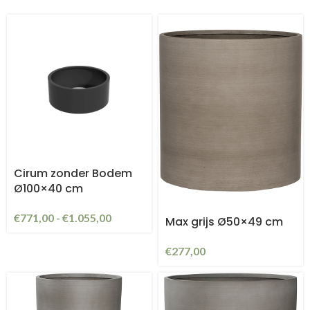
Cirum zonder Bodem
Ø100×40 cm
€
771,00
-
€
1.055,00
Max grijs Ø50×49 cm
€
277,00