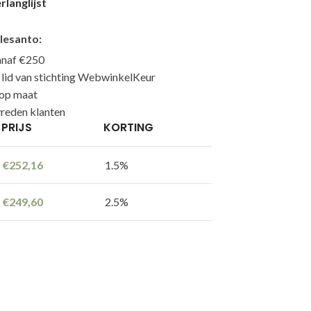
langlijst
lesanto:
anaf €250
n lid van stichting WebwinkelKeur
 op maat
reden klanten
PRIJS
KORTING
€
252,16
1.5%
€
249,60
2.5%