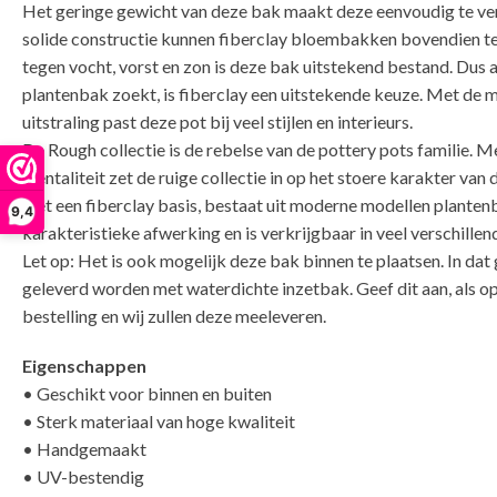
Het geringe gewicht van deze bak maakt deze eenvoudig te ver
solide constructie kunnen fiberclay bloembakken bovendien t
tegen vocht, vorst en zon is deze bak uitstekend bestand. Dus a
plantenbak zoekt, is fiberclay een uitstekende keuze. Met de m
uitstraling past deze pot bij veel stijlen en interieurs.
De Rough collectie is de rebelse van de pottery pots familie. Met
mentaliteit zet de ruige collectie in op het stoere karakter van d
met een fiberclay basis, bestaat uit moderne modellen plante
9,4
karakteristieke afwerking en is verkrijgbaar in veel verschillen
Let op: Het is ook mogelijk deze bak binnen te plaatsen. In dat 
geleverd worden met waterdichte inzetbak. Geef dit aan, als o
bestelling en wij zullen deze meeleveren.
Eigenschappen
• Geschikt voor binnen en buiten
• Sterk materiaal van hoge kwaliteit
• Handgemaakt
• UV-bestendig