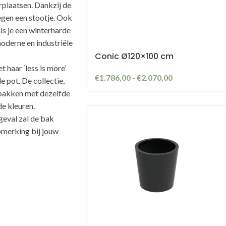
plaatsen. Dankzij de
egen een stootje. Ook
ls je een winterharde
oderne en industriële
Conic Ø120×100 cm
 haar ‘less is more’
€
1.786,00
-
€
2.070,00
e pot. De collectie,
nbakken met dezelfde
de kleuren.
geval zal de bak
pmerking bij jouw