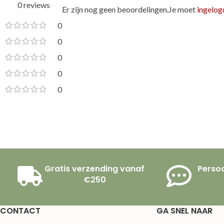
0 reviews
Er zijn nog geen beoordelingen.
Je moet
ingelogd
0
0
0
0
0
Gratis verzending vanaf
Persoo
€250
CONTACT
GA SNEL NAAR