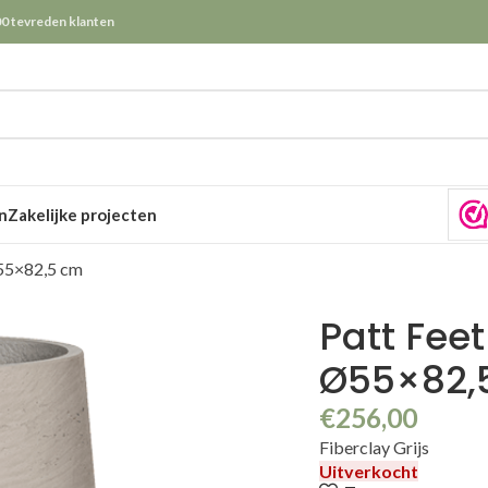
0 tevreden klanten
n
Zakelijke projecten
Ø55×82,5 cm
Patt Feet
Ø55×82,
€
256,00
Fiberclay Grijs
Uitverkocht