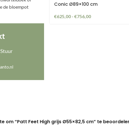
Conic Ø89×100 cm
je de bloempot
€
625,00
-
€
756,00
kt
 Stuur
anto.nl
te om “Patt Feet High grijs Ø55×82,5 cm” te beoordele