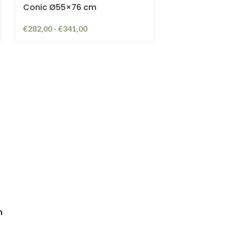
Conic Ø55×76 cm
€
282,00
-
€
341,00
n