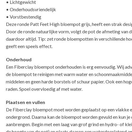
• Lichtgewicht
• Onderhoudsvriendelijk
• Vorstbestendig
Deze ronde Patt Feet High bloempot grijs, heeft een strak desi
Door de ronde natuurlijke vorm, volgt de pot de afmeting van d
daardoor altijd. Tip: zet ronde bloempotten in verschillende hoo
geeft een speels effect.
Onderhoud
Een Fiberclay bloempot onderhouden is erg eenvoudig. Wij advis
de bloempot te reinigen met warm water en schoonmaakmiddel
middelen en geen harde borstels of schuur papier. Ook een hoged
raden. Spoel overvloedig af met water.
Plaatsen en vullen
De Fiberclay bloempot moet worden geplaatst op een vlakke e
ondergrond. Daarna kan de bloempot worden gevuld en kun je 
aanbrengen. Begin met een laag van grof grind en hydro- of kl
de hoogte van de pot) en plaats daarop een waterdoorlatend a