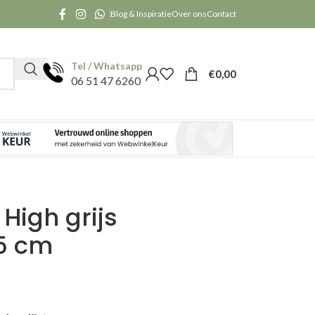
Blog & Inspiratie
Over ons
Contact
Tel / Whatsapp
€
0,00
06 51 47 6260
 High grijs
5 cm