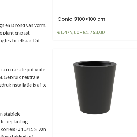
Conic Ø100×100 cm
gn en is rond van vorm.
€
1.479,00
-
€
1.763,00
e plant en past
gtes bij elkaar. Dit
eren als de pot vuil is
. Gebruik neutrale
rukinstallatie is af te
n stabiele
de beplanting
eikorrels (±10/15% van
ntiworteldoek of