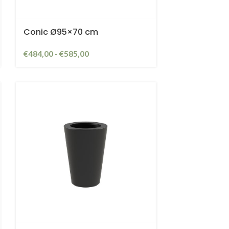
Conic Ø95×70 cm
€
484,00
-
€
585,00