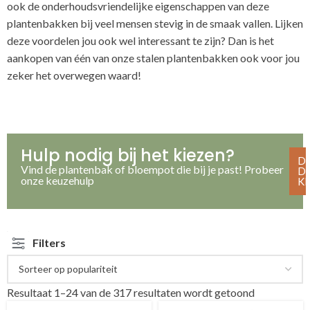
ook de onderhoudsvriendelijke eigenschappen van deze
plantenbakken bij veel mensen stevig in de smaak vallen. Lijken
deze voordelen jou ook wel interessant te zijn? Dan is het
aankopen van één van onze stalen plantenbakken ook voor jou
zeker het overwegen waard!
Hulp nodig bij het kiezen?
D
Vind de plantenbak of bloempot die bij je past! Probeer
D
onze keuzehulp
K
Filters
Resultaat 1–24 van de 317 resultaten wordt getoond