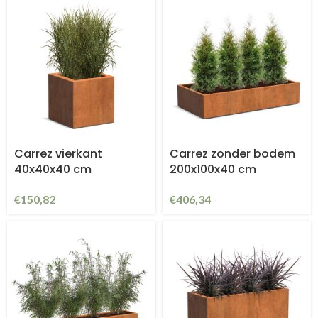
Carrez vierkant
Carrez zonder bodem
40x40x40 cm
200x100x40 cm
€
150,82
€
406,34