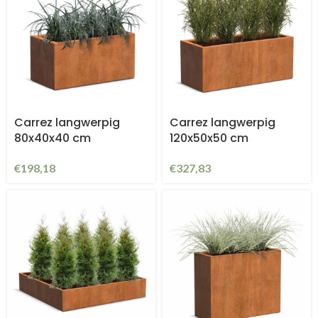
Carrez langwerpig
Carrez langwerpig
80x40x40 cm
120x50x50 cm
€
198,18
€
327,83