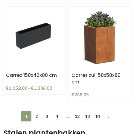
Carrez 150x40x80 cm
Carrez zuil 50x50x80
cm
€
1.052,00
-
€
1.336,00
€
248,05
1
2
3
4
…
12
13
14
→
Stalen plantenbakken,