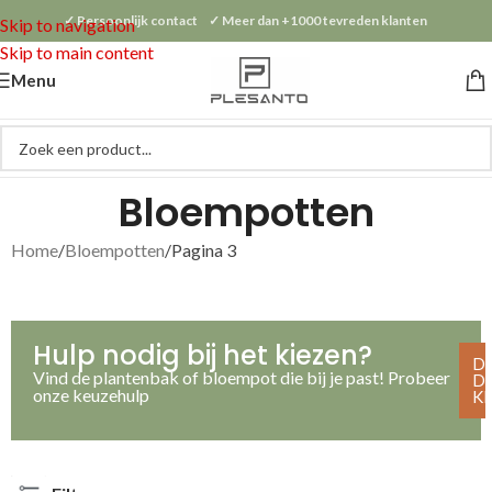
✓ Persoonlijk contact ✓ Meer dan +1000 tevreden klanten
Skip to navigation
Skip to main content
Menu
Bloempotten
Home
Bloempotten
Pagina 3
Hulp nodig bij het kiezen?
D
Vind de plantenbak of bloempot die bij je past! Probeer
D
onze keuzehulp
K