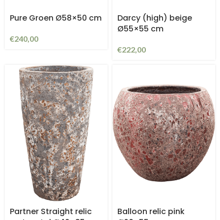
Pure Groen Ø58×50 cm
Darcy (high) beige
Ø55×55 cm
€
240,00
€
222,00
Partner Straight relic
Balloon relic pink