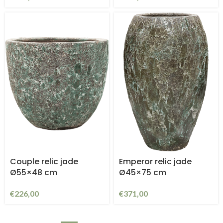
Couple relic jade
Emperor relic jade
Ø55×48 cm
Ø45×75 cm
€
226,00
€
371,00