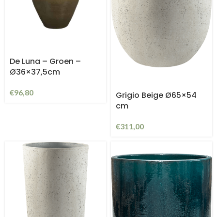
De Luna – Groen –
Ø36×37,5cm
€
96,80
Grigio Beige Ø65×54
cm
€
311,00