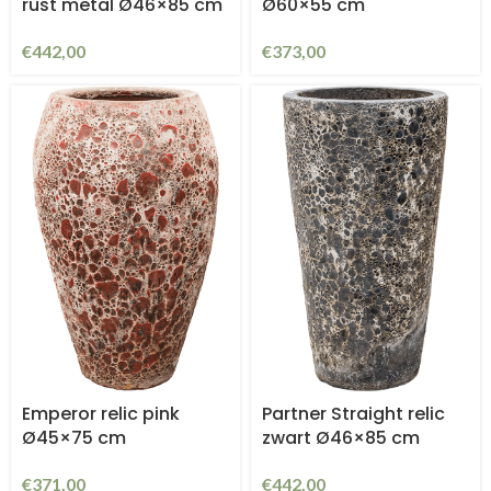
rust metal Ø46×85 cm
Ø60×55 cm
€
442,00
€
373,00
Emperor relic pink
Partner Straight relic
Ø45×75 cm
zwart Ø46×85 cm
€
371,00
€
442,00