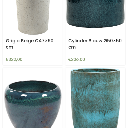
Grigio Beige Ø47×90
Cylinder Blauw Ø50×50
cm
cm
€
322,00
€
206,00