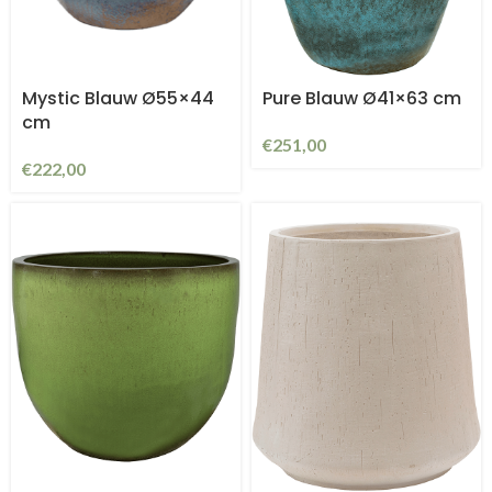
Mystic Blauw Ø55×44
Pure Blauw Ø41×63 cm
cm
€
251,00
€
222,00