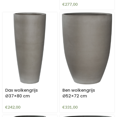
€
277,00
Dax wolkengrijs
Ben wolkengrijs
Ø37×80 cm
Ø52×72 cm
€
242,00
€
331,00