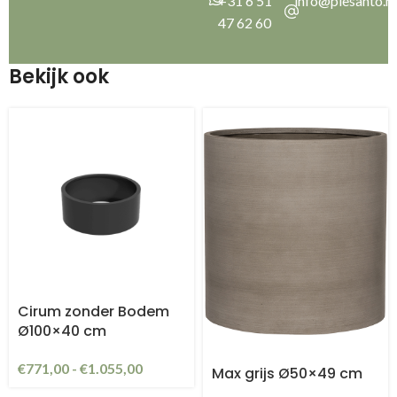
+31 6 51
info@plesanto.nl
47 62 60
Bekijk ook
Cirum zonder Bodem
Ø100×40 cm
€
771,00
-
€
1.055,00
Max grijs Ø50×49 cm