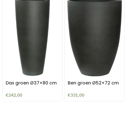
Dax groen Ø37×80 cm
Ben groen Ø52×72 cm
€
242,00
€
331,00