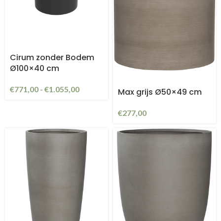
Cirum zonder Bodem
Ø100×40 cm
€
771,00
-
€
1.055,00
Max grijs Ø50×49 cm
€
277,00