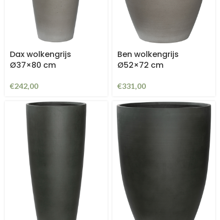
Dax wolkengrijs
Ben wolkengrijs
Ø37×80 cm
Ø52×72 cm
€
242,00
€
331,00