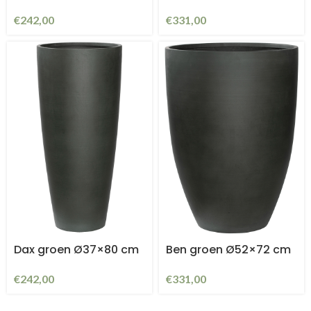
€
242,00
€
331,00
Dax groen Ø37×80 cm
Ben groen Ø52×72 cm
€
242,00
€
331,00