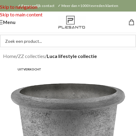
✓ Persoonlijk contact ✓ Meer dan +1000 tevreden klanten
Skip to navigation
Skip to main content
Menu
Home
ZZ collecties
Luca lifestyle collectie
UITVERKOCHT