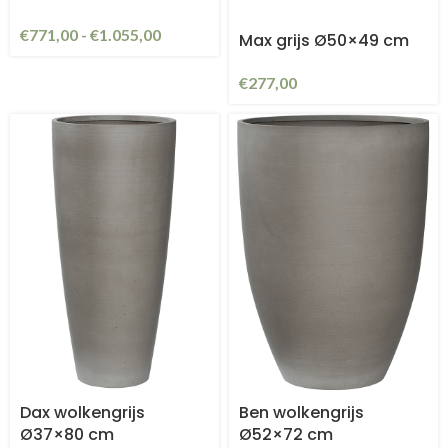
€
771,00
-
€
1.055,00
Max grijs Ø50×49 cm
€
277,00
Dax wolkengrijs
Ben wolkengrijs
Ø37×80 cm
Ø52×72 cm