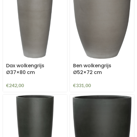
Dax wolkengrijs
Ben wolkengrijs
Ø37×80 cm
Ø52×72 cm
€
242,00
€
331,00