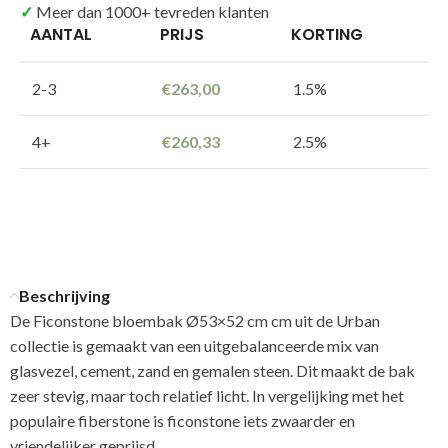
Meer dan 1000+ tevreden klanten
AANTAL
PRIJS
KORTING
2-3
€
263,00
1.5%
4+
€
260,33
2.5%
Beschrijving
De Ficonstone bloembak Ø53×52 cm cm uit de Urban
collectie is gemaakt van een uitgebalanceerde mix van
glasvezel, cement, zand en gemalen steen. Dit maakt de bak
zeer stevig, maar toch relatief licht. In vergelijking met het
populaire fiberstone is ficonstone iets zwaarder en
vriendelijker geprijsd.