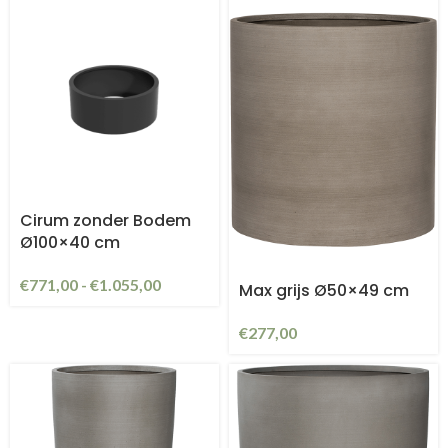
Cirum zonder Bodem
Ø100×40 cm
€
771,00
-
€
1.055,00
Max grijs Ø50×49 cm
€
277,00