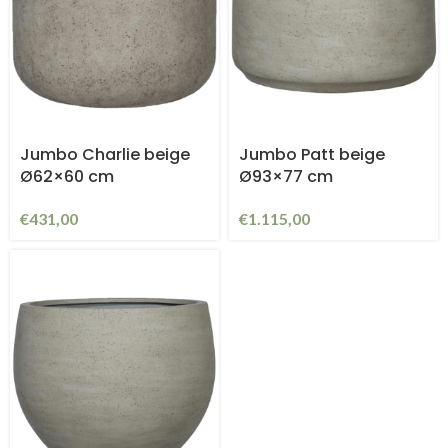
Jumbo Charlie beige
Jumbo Patt beige
Ø62×60 cm
Ø93×77 cm
€
431,00
€
1.115,00