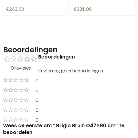
€
242,00
€
331,00
Beoordelingen
Beoordelingen
0 reviews
Er zijn nog geen beoordelingen.
0
0
0
0
0
Wees de eerste om “Grigio Bruin Ø47×90 cm” te
beoordelen