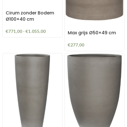
Cirum zonder Bodem
Ø100×40 cm
€
771,00
-
€
1.055,00
Max grijs Ø50×49 cm
€
277,00