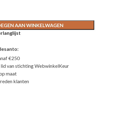
EGEN AAN WINKELWAGEN
langlijst
lesanto:
anaf €250
n lid van stichting WebwinkelKeur
 op maat
reden klanten