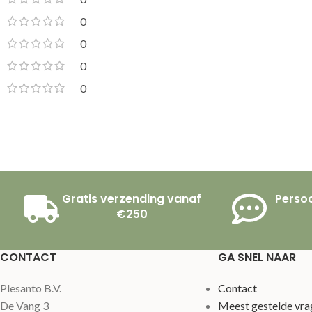
0
0
0
0
Gratis verzending vanaf
Persoo
€250
CONTACT
GA SNEL NAAR
Plesanto B.V.
Contact
De Vang 3
Meest gestelde vra