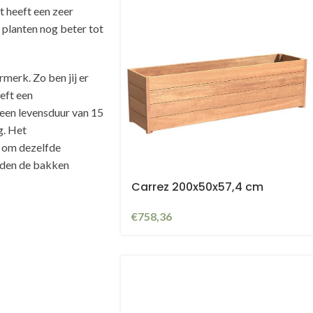
t heeft een zeer
planten nog beter tot
erk. Zo ben jij er
eft een
een levensduur van 15
g. Het
S om dezelfde
rden de bakken
Carrez 200x50x57,4 cm
€
758,36