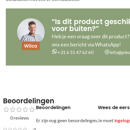
“Is dit product geschi
voor buiten?”
Heb je een vraag over dit product?
ons een bericht via WhatsApp!
+31 6 51 47 62 60
info@ples
Beoordelingen
Beoordelingen
Wees de eers
0 reviews
Er zijn nog geen beoordelingen.
Je moet
ingelogd
0