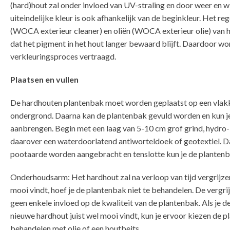
(hard)hout zal onder invloed van UV-straling en door weer en wi
uiteindelijke kleur is ook afhankelijk van de beginkleur. Het re
(WOCA exterieur cleaner) en oliën (WOCA exterieur olie) van h
dat het pigment in het hout langer bewaard blijft. Daardoor wo
verkleuringsproces vertraagd.
Plaatsen en vullen
De hardhouten plantenbak moet worden geplaatst op een vlakk
ondergrond. Daarna kan de plantenbak gevuld worden en kun j
aanbrengen. Begin met een laag van 5-10 cm grof grind, hydro- 
daarover een waterdoorlatend antiworteldoek of geotextiel. D
pootaarde worden aangebracht en tenslotte kun je de plantenb
Onderhoudsarm: Het hardhout zal na verloop van tijd vergrijzen.
mooi vindt, hoef je de plantenbak niet te behandelen. De vergri
geen enkele invloed op de kwaliteit van de plantenbak. Als je d
nieuwe hardhout juist wel mooi vindt, kun je ervoor kiezen de p
behandelen met olie of een houtbeits.