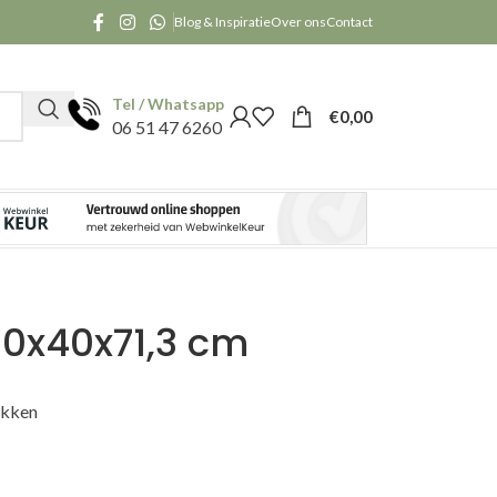
Blog & Inspiratie
Over ons
Contact
Tel / Whatsapp
€
0,00
06 51 47 6260
50x40x71,3 cm
akken