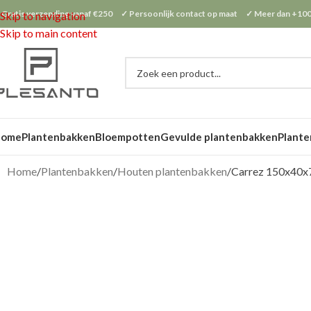
 Gratis verzending vanaf €250 ✓ Persoonlijk contact op maat ✓ Meer dan +100
Skip to navigation
Skip to main content
Home
Plantenbakken
Bloempotten
Gevulde plantenbakken
Plante
Home
Plantenbakken
Houten plantenbakken
Carrez 150x40x