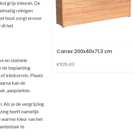
nd grijs kleuren. De
gelmatig reinigen
et hout zorgt ervoor
rdt het
Carrez 200x40x71,3 cm
e en stabiele
€
920,43
e de beplanting
of kleikorrels. Plaats
aarna kan de
ak, aanplanten.
 Als je de vergrijzing
jzing heeft namelijk
e warme kleur van het
lantenbak te