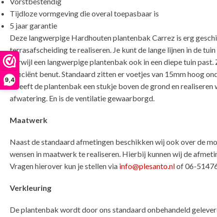
Vorstbestendig
Tijdloze vormgeving die overal toepasbaar is
5 jaar garantie
Deze langwerpige Hardhouten plantenbak Carrez is erg gesch
terrasafscheiding te realiseren. Je kunt de lange lijnen in de t
Terwijl een langwerpige plantenbak ook in een diepe tuin past.
efficiënt benut. Standaard zitten er voetjes van 15mm hoog on
9,4
zweeft de plantenbak een stukje boven de grond en realiseren
afwatering. En is de ventilatie gewaarborgd.
Maatwerk
Naast de standaard afmetingen beschikken wij ook over de mo
wensen in maatwerk te realiseren. Hierbij kunnen wij de afmeting
Vragen hierover kun je stellen via
info@plesanto.nl
of 06-5147
Verkleuring
De plantenbak wordt door ons standaard onbehandeld geleverd