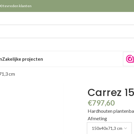
0 tevreden klanten
n
Zakelijke projecten
71,3 cm
Carrez 1
€
797,60
Hardhouten plantenb
Afmeting