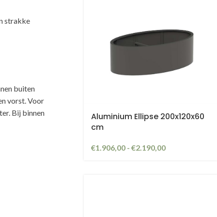
an strakke
nnen buiten
n vorst. Voor
er. Bij binnen
Aluminium Ellipse 200x120x60
cm
€
1.906,00
-
€
2.190,00