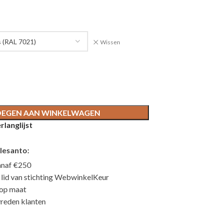
Wissen
EGEN AAN WINKELWAGEN
langlijst
lesanto:
anaf €250
n lid van stichting WebwinkelKeur
 op maat
reden klanten