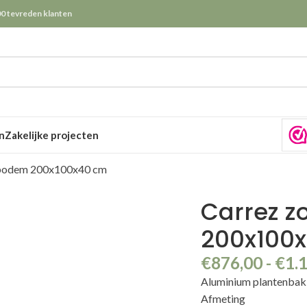
0 tevreden klanten
n
Zakelijke projecten
 bodem 200x100x40 cm
Carrez 
200x100
€
876,00
-
€
1.
Aluminium plantenba
Afmeting