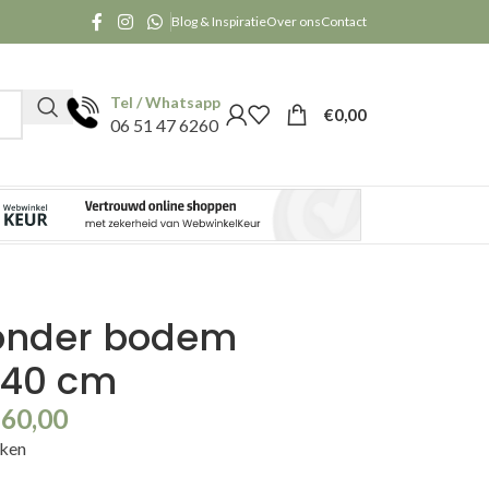
Blog & Inspiratie
Over ons
Contact
Tel / Whatsapp
€
0,00
06 51 47 6260
zonder bodem
x40 cm
160,00
kken