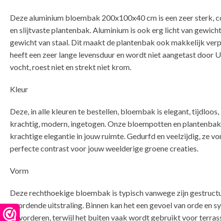
Deze aluminium bloembak 200x100x40 cm is een zeer sterk, c
en slijtvaste plantenbak. Aluminium is ook erg licht van gewicht
gewicht van staal. Dit maakt de plantenbak ook makkelijk ver
heeft een zeer lange levensduur en wordt niet aangetast door U
vocht, roest niet en strekt niet krom.
Kleur
Deze, in alle kleuren te bestellen, bloembak is elegant, tijdloos,
krachtig, modern, ingetogen. Onze bloempotten en plantenba
krachtige elegantie in jouw ruimte. Gedurfd en veelzijdig, ze v
perfecte contrast voor jouw weelderige groene creaties.
Vorm
Deze rechthoekige bloembak is typisch vanwege zijn gestruct
geordende uitstraling. Binnen kan het een gevoel van orde en 
bevorderen, terwijl het buiten vaak wordt gebruikt voor terra