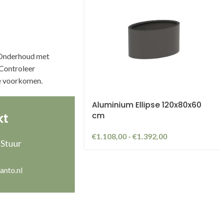
. Onderhoud met
Controleer
e voorkomen.
Aluminium Ellipse 120x80x60
cm
kt
€
1.108,00
-
€
1.392,00
 Stuur
anto.nl