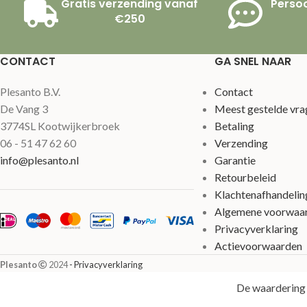
Gratis verzending vanaf
Persoo
€250
CONTACT
GA SNEL NAAR
Plesanto B.V.
Contact
De Vang 3
Meest gestelde vra
3774SL Kootwijkerbroek
Betaling
06 - 51 47 62 60
Verzending
info@plesanto.nl
Garantie
Retourbeleid
Klachtenafhandelin
Algemene voorwaa
Privacyverklaring
Actievoorwaarden
Plesanto
2024
- Privacyverklaring
De waardering 