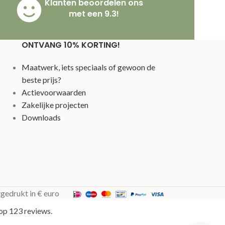
Klanten beoordelen ons
met een 9.3!
ONTVANG 10% KORTING!
Maatwerk, iets speciaals of gewoon de
beste prijs?
Actievoorwaarden
Zakelijke projecten
Downloads
tgedrukt in € euro
op 123 reviews.