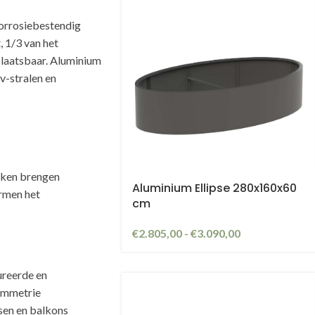
orrosiebestendig
, 1/3 van het
plaatsbaar. Aluminium
v-stralen en
kken brengen
Aluminium Ellipse 280x160x60
ormen het
cm
€
2.805,00
-
€
3.090,00
ureerde en
symmetrie
ssen en balkons