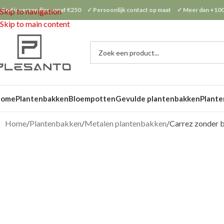
 Gratis verzending vanaf €250 ✓ Persoonlijk contact op maat ✓ Meer dan +100
Skip to navigation
Skip to main content
Home
Plantenbakken
Bloempotten
Gevulde plantenbakken
Plante
Home
Plantenbakken
Metalen plantenbakken
Carrez zonder