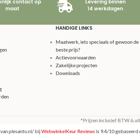
nlijk contact op
Levering binnen
maat
14 werkdagen
HANDIGE LINKS
Maatwerk, iets speciaals of gewoon de
gen
beste prijs?
Actievoorwaarden
Zakelijke projecten
Downloads
g
rden
*Prijzen inclusief BTW & ui
van plesanto.nl/ bij
WebwinkelKeur Reviews
is 9.4/10 gebaseerd 