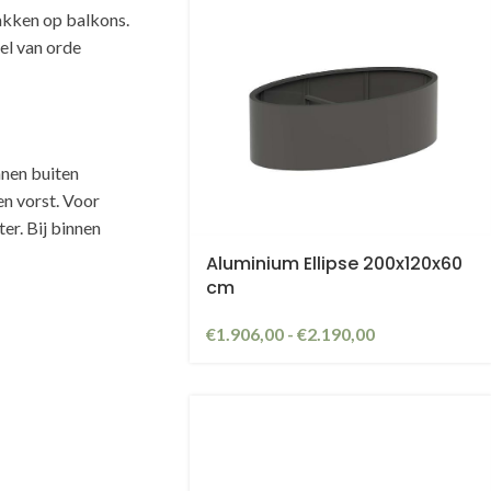
akken op balkons.
oel van orde
nnen buiten
n vorst. Voor
er. Bij binnen
Aluminium Ellipse 200x120x60
cm
€
1.906,00
-
€
2.190,00