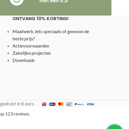
met een 9.3!
ONTVANG 10% KORTING!
Maatwerk, iets speciaals of gewoon de
beste prijs?
Actievoorwaarden
Zakelijke projecten
Downloads
tgedrukt in € euro
op 123 reviews.