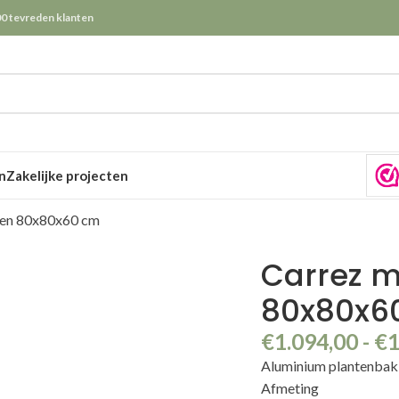
0 tevreden klanten
n
Zakelijke projecten
len 80x80x60 cm
Carrez m
80x80x6
€
1.094,00
-
€
1
Aluminium plantenba
Afmeting