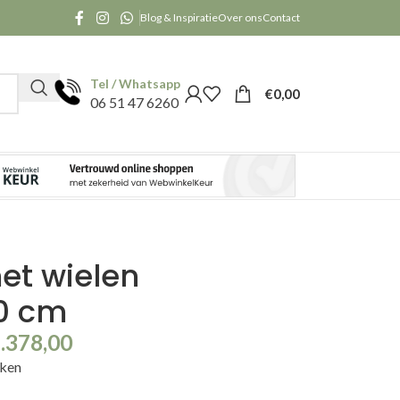
Blog & Inspiratie
Over ons
Contact
Tel / Whatsapp
€
0,00
06 51 47 6260
et wielen
0 cm
.378,00
kken