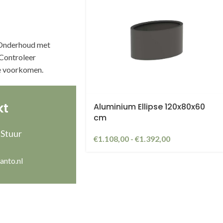
. Onderhoud met
Controleer
e voorkomen.
kt
Aluminium Ellipse 120x80x60
cm
 Stuur
€
1.108,00
-
€
1.392,00
anto.nl