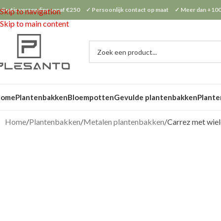
 Gratis verzending vanaf €250 ✓ Persoonlijk contact op maat ✓ Meer dan +100
Skip to navigation
Skip to main content
Home
Plantenbakken
Bloempotten
Gevulde plantenbakken
Plante
Home
Plantenbakken
Metalen plantenbakken
Carrez met wie