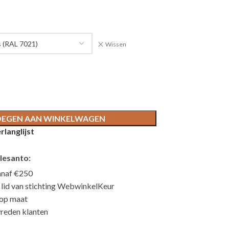
Wissen
EGEN AAN WINKELWAGEN
langlijst
lesanto:
anaf €250
n lid van stichting WebwinkelKeur
 op maat
reden klanten