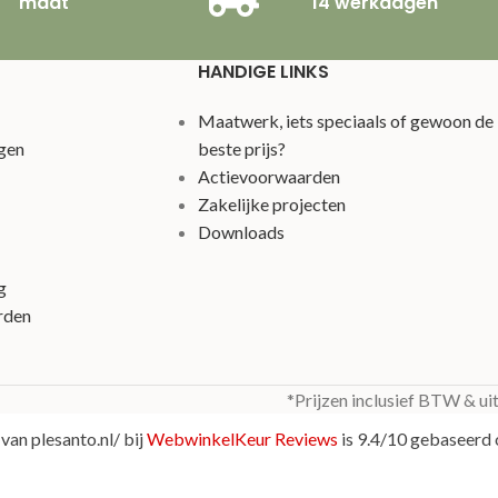
maat
14 werkdagen
HANDIGE LINKS
Maatwerk, iets speciaals of gewoon de
gen
beste prijs?
Actievoorwaarden
Zakelijke projecten
Downloads
g
rden
*Prijzen inclusief BTW & ui
van plesanto.nl/ bij
WebwinkelKeur Reviews
is 9.4/10 gebaseerd 