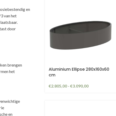
osiebestendig en
/3 van het
laatsbaar.
tast door
kken brengen
Aluminium Ellipse 280x160x60
ormen het
cm
€
2.805,00
-
€
3.090,00
venwichtige
rie
sche en