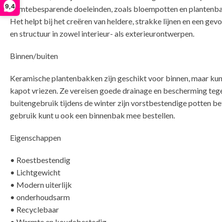
9,4
ruimtebesparende doeleinden, zoals bloempotten en plantenb
Het helpt bij het creëren van heldere, strakke lijnen en een gev
en structuur in zowel interieur- als exterieurontwerpen.
Binnen/buiten
Keramische plantenbakken zijn geschikt voor binnen, maar ku
kapot vriezen. Ze vereisen goede drainage en bescherming tege
buitengebruik tijdens de winter zijn vorstbestendige potten bet
gebruik kunt u ook een binnenbak mee bestellen.
Eigenschappen
• Roestbestendig
• Lichtgewicht
• Modern uiterlijk
• onderhoudsarm
• Recyclebaar
• Warmte en koudebestedig