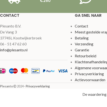
€250
CONTACT
GA SNEL NAAR
Plesanto B.V.
Contact
De Vang 3
Meest gestelde vra
3774SL Kootwijkerbroek
Betaling
06 - 51 47 62 60
Verzending
info@plesanto.nl
Garantie
Retourbeleid
Klachtenafhandelin
Algemene voorwaa
Privacyverklaring
Actievoorwaarden
Plesanto
2024
- Privacyverklaring
De waardering 