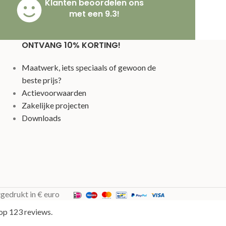
Klanten beoordelen ons
met een 9.3!
ONTVANG 10% KORTING!
Maatwerk, iets speciaals of gewoon de
beste prijs?
Actievoorwaarden
Zakelijke projecten
Downloads
tgedrukt in € euro
op 123 reviews.