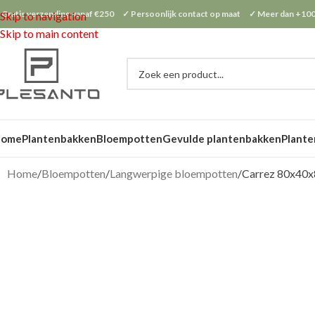
 Gratis verzending vanaf €250 ✓ Persoonlijk contact op maat ✓ Meer dan +100
Skip to navigation
Skip to main content
Home
Plantenbakken
Bloempotten
Gevulde plantenbakken
Plante
Home
Bloempotten
Langwerpige bloempotten
Carrez 80x40x