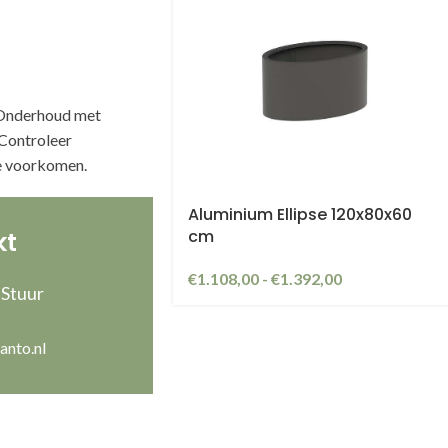
. Onderhoud met
Controleer
e voorkomen.
Aluminium Ellipse 120x80x60
cm
kt
€
1.108,00
-
€
1.392,00
 Stuur
anto.nl