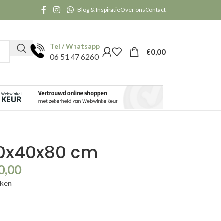
Blog & Inspiratie
Over ons
Contact
Tel / Whatsapp
€
0,00
06 51 47 6260
80x40x80 cm
0,00
kken