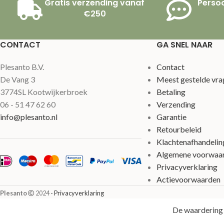
Gratis verzending vanaf
Persoo
€250
CONTACT
GA SNEL NAAR
Plesanto B.V.
Contact
De Vang 3
Meest gestelde vra
3774SL Kootwijkerbroek
Betaling
06 - 51 47 62 60
Verzending
info@plesanto.nl
Garantie
Retourbeleid
Klachtenafhandelin
Algemene voorwaa
Privacyverklaring
Actievoorwaarden
Plesanto
2024
- Privacyverklaring
De waardering 