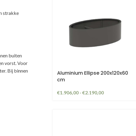
an strakke
nnen buiten
n vorst. Voor
er. Bij binnen
Aluminium Ellipse 200x120x60
cm
€
1.906,00
-
€
2.190,00