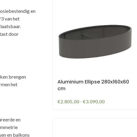
osiebestendig en
/3 van het
laatsbaar.
tast door
kken brengen
Aluminium Ellipse 280x160x60
ormen het
cm
€
2.805,00
-
€
3.090,00
ureerde en
symmetrie
ssen en balkons