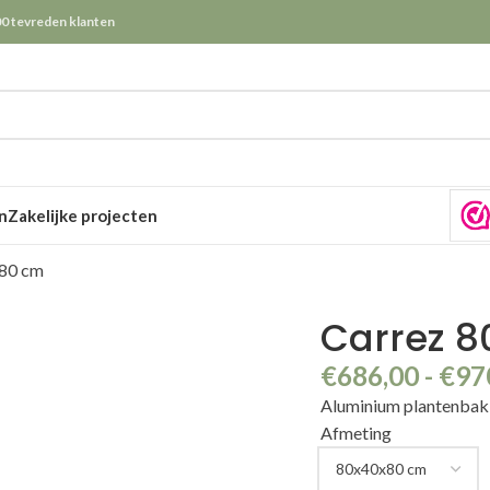
0 tevreden klanten
n
Zakelijke projecten
80 cm
Carrez 
€
686,00
-
€
97
Aluminium plantenba
Afmeting