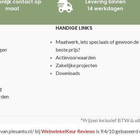
nlijk contact op
Levering binnen
maat
14 werkdagen
HANDIGE LINKS
Maatwerk, iets speciaals of gewoon de
gen
beste prijs?
Actievoorwaarden
Zakelijke projecten
Downloads
g
rden
*Prijzen inclusief BTW & ui
van plesanto.nl/ bij
WebwinkelKeur Reviews
is 9.4/10 gebaseerd 