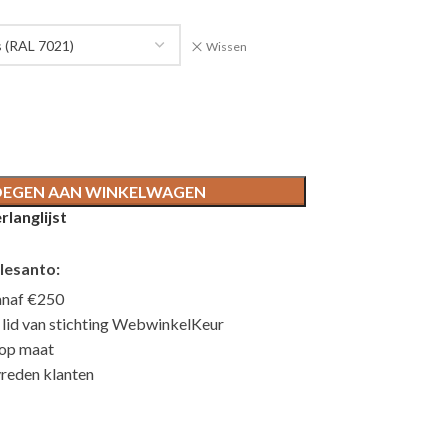
Wissen
EGEN AAN WINKELWAGEN
langlijst
lesanto:
anaf €250
n lid van stichting WebwinkelKeur
 op maat
reden klanten