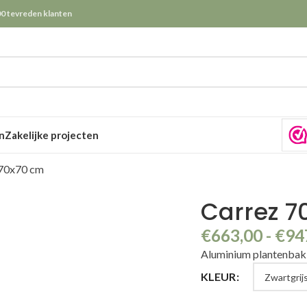
0 tevreden klanten
n
Zakelijke projecten
70x70 cm
Carrez 7
€
663,00
-
€
94
Aluminium plantenba
KLEUR