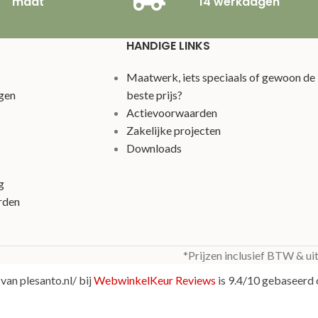
maat
14 werkdagen
HANDIGE LINKS
Maatwerk, iets speciaals of gewoon de
gen
beste prijs?
Actievoorwaarden
Zakelijke projecten
Downloads
g
rden
*Prijzen inclusief BTW & ui
van plesanto.nl/ bij
WebwinkelKeur Reviews
is 9.4/10 gebaseerd 