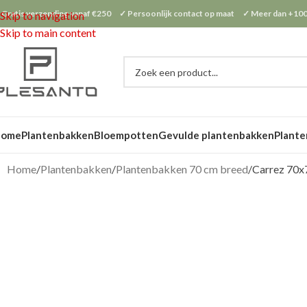
 Gratis verzending vanaf €250 ✓ Persoonlijk contact op maat ✓ Meer dan +100
Skip to navigation
Skip to main content
Home
Plantenbakken
Bloempotten
Gevulde plantenbakken
Plante
Home
Plantenbakken
Plantenbakken 70 cm breed
Carrez 70x