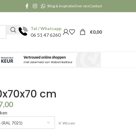
Blog & Inspiratie
Over ons
Contact
Tel / Whatsapp
€
0,00
06 51 47 6260
0x70x70 cm
7,00
kken
Wissen