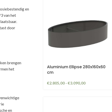
osiebestendig en
/3 van het
laatsbaar.
tast door
kken brengen
Aluminium Ellipse 280x160x60
ormen het
cm
€
2.805,00
-
€
3.090,00
venwichtige
rie
sche en