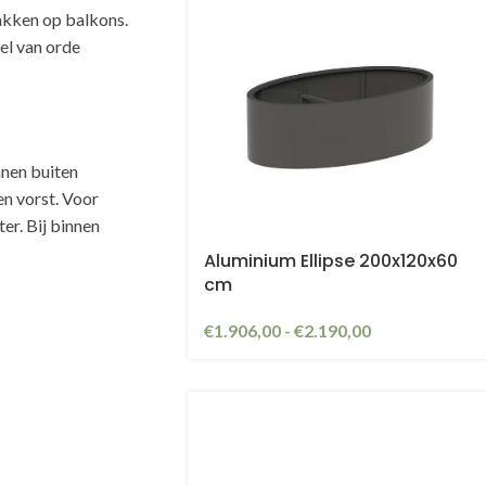
akken op balkons.
oel van orde
nnen buiten
n vorst. Voor
er. Bij binnen
Aluminium Ellipse 200x120x60
cm
€
1.906,00
-
€
2.190,00