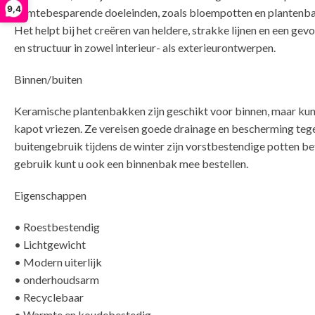
9,4
ruimtebesparende doeleinden, zoals bloempotten en plantenb
Het helpt bij het creëren van heldere, strakke lijnen en een gev
en structuur in zowel interieur- als exterieurontwerpen.
Binnen/buiten
Keramische plantenbakken zijn geschikt voor binnen, maar ku
kapot vriezen. Ze vereisen goede drainage en bescherming tege
buitengebruik tijdens de winter zijn vorstbestendige potten bet
gebruik kunt u ook een binnenbak mee bestellen.
Eigenschappen
• Roestbestendig
• Lichtgewicht
• Modern uiterlijk
• onderhoudsarm
• Recyclebaar
• Warmte en koudebestedig