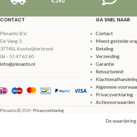
€250
CONTACT
GA SNEL NAAR
Plesanto B.V.
Contact
De Vang 3
Meest gestelde vra
3774SL Kootwijkerbroek
Betaling
06 - 51 47 62 60
Verzending
info@plesanto.nl
Garantie
Retourbeleid
Klachtenafhandelin
Algemene voorwaa
Privacyverklaring
Actievoorwaarden
Plesanto
2024
- Privacyverklaring
De waardering 