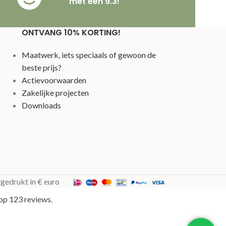
met een 9.3!
ONTVANG 10% KORTING!
Maatwerk, iets speciaals of gewoon de
beste prijs?
Actievoorwaarden
Zakelijke projecten
Downloads
tgedrukt in € euro
op 123 reviews.