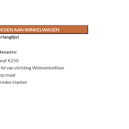
EGEN AAN WINKELWAGEN
langlijst
lesanto:
anaf €250
n lid van stichting WebwinkelKeur
 op maat
reden klanten