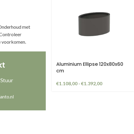
. Onderhoud met
Controleer
e voorkomen.
kt
Aluminium Ellipse 120x80x60
cm
 Stuur
€
1.108,00
-
€
1.392,00
anto.nl