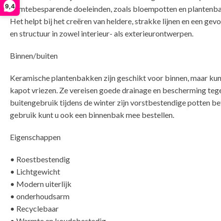
9,4
ruimtebesparende doeleinden, zoals bloempotten en plantenb
Het helpt bij het creëren van heldere, strakke lijnen en een gev
en structuur in zowel interieur- als exterieurontwerpen.
Binnen/buiten
Keramische plantenbakken zijn geschikt voor binnen, maar ku
kapot vriezen. Ze vereisen goede drainage en bescherming tege
buitengebruik tijdens de winter zijn vorstbestendige potten bet
gebruik kunt u ook een binnenbak mee bestellen.
Eigenschappen
• Roestbestendig
• Lichtgewicht
• Modern uiterlijk
• onderhoudsarm
• Recyclebaar
• Warmte en koudebestedig