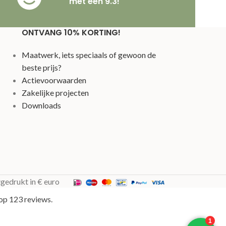
met een 9.3!
ONTVANG 10% KORTING!
Maatwerk, iets speciaals of gewoon de
beste prijs?
Actievoorwaarden
Zakelijke projecten
Downloads
tgedrukt in € euro
op 123 reviews.