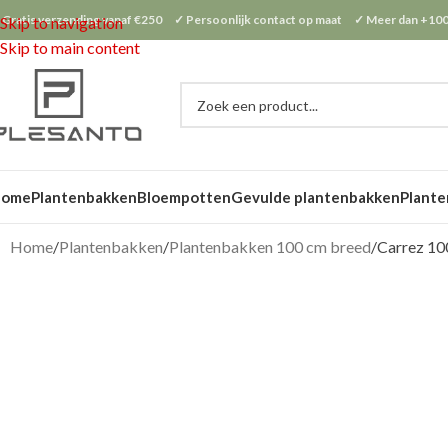
 Gratis verzending vanaf €250 ✓ Persoonlijk contact op maat ✓ Meer dan +100
Skip to navigation
Skip to main content
Home
Plantenbakken
Bloempotten
Gevulde plantenbakken
Plante
Home
Plantenbakken
Plantenbakken 100 cm breed
Carrez 1