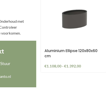
. Onderhoud met
Controleer
e voorkomen.
kt
Aluminium Ellipse 120x80x60
cm
 Stuur
€
1.108,00
-
€
1.392,00
anto.nl