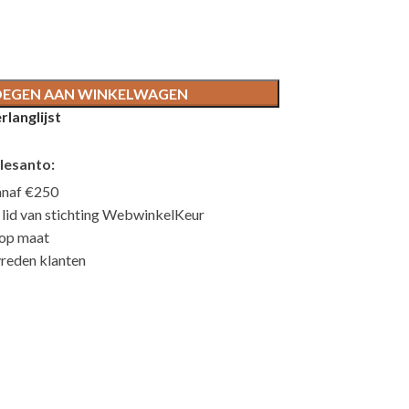
EGEN AAN WINKELWAGEN
langlijst
lesanto:
anaf €250
n lid van stichting WebwinkelKeur
 op maat
reden klanten