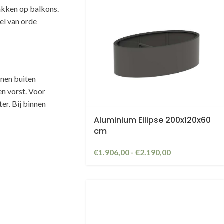
akken op balkons.
oel van orde
nnen buiten
n vorst. Voor
er. Bij binnen
Aluminium Ellipse 200x120x60
cm
€
1.906,00
-
€
2.190,00