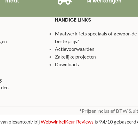
maat
14 werkdagen
HANDIGE LINKS
Maatwerk, iets speciaals of gewoon de
gen
beste prijs?
Actievoorwaarden
Zakelijke projecten
Downloads
g
rden
*Prijzen inclusief BTW & ui
van plesanto.nl/ bij
WebwinkelKeur Reviews
is 9.4/10 gebaseerd 