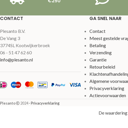
€250
CONTACT
GA SNEL NAAR
Plesanto B.V.
Contact
De Vang 3
Meest gestelde vra
3774SL Kootwijkerbroek
Betaling
06 - 51 47 62 60
Verzending
info@plesanto.nl
Garantie
Retourbeleid
Klachtenafhandelin
Algemene voorwaa
Privacyverklaring
Actievoorwaarden
Plesanto
2024
- Privacyverklaring
De waardering 