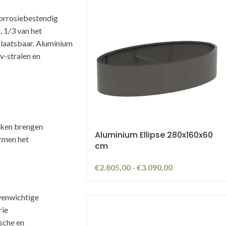
orrosiebestendig
, 1/3 van het
plaatsbaar. Aluminium
v-stralen en
kken brengen
Aluminium Ellipse 280x160x60
ormen het
cm
€
2.805,00
-
€
3.090,00
venwichtige
rie
sche en