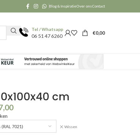
Blog & Inspiratie
Over ons
Contact
Tel / Whatsapp
€
0,00
06 51 47 6260
00x100x40 cm
7,00
kken
Wissen