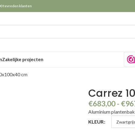
0 tevreden klanten
n
Zakelijke projecten
00x100x40 cm
Carrez 1
€
683,00
-
€
96
Aluminium plantenba
KLEUR