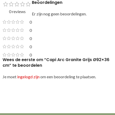
Beoordelingen
0 reviews
Er zijn nog geen beoordelingen.
0
0
0
0
0
Wees de eerste om “Capi Arc Granite Grijs Ø92×36
cm” te beoordelen
Je moet
ingelogd zijn
om een beoordeling te plaatsen.