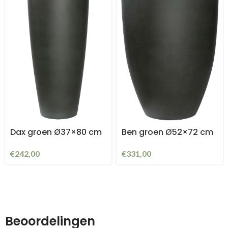
Dax groen Ø37×80 cm
Ben groen Ø52×72 cm
€
242,00
€
331,00
Beoordelingen