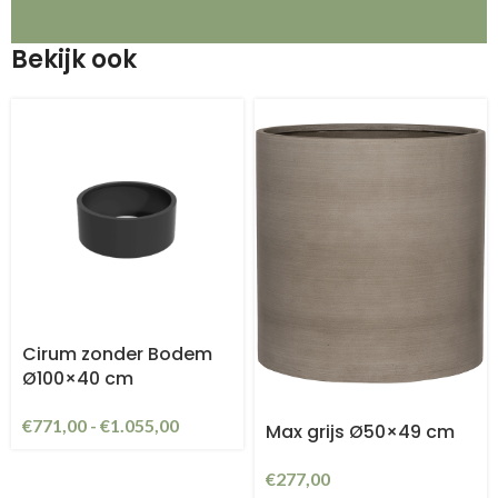
Bekijk ook
Cirum zonder Bodem
Ø100×40 cm
€
771,00
-
€
1.055,00
Max grijs Ø50×49 cm
€
277,00