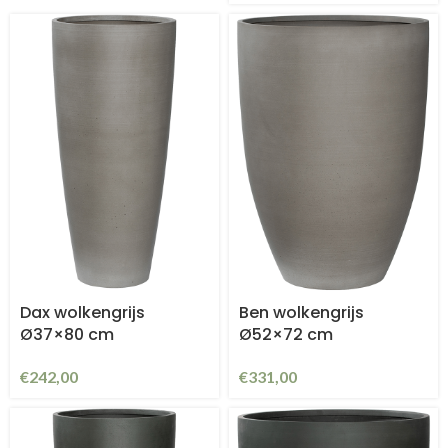
Dax wolkengrijs
Ben wolkengrijs
Ø37×80 cm
Ø52×72 cm
€
242,00
€
331,00