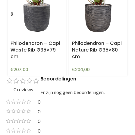
Philodendron – Capi
Philodendron – Capi
Waste Rib Ø35×79
Nature Rib Ø35×80
cm
cm
€
207,00
€
204,00
Beoordelingen
0 reviews
Er zijn nog geen beoordelingen.
0
0
0
0