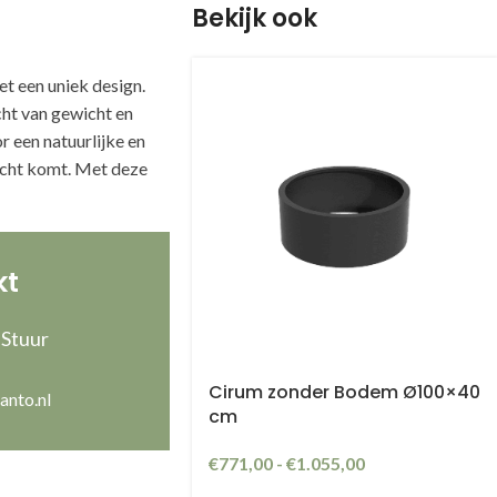
Bekijk ook
t een uniek design.
cht van gewicht en
 een natuurlijke en
recht komt. Met deze
kt
 Stuur
Cirum zonder Bodem Ø100×40
anto.nl
cm
€
771,00
-
€
1.055,00