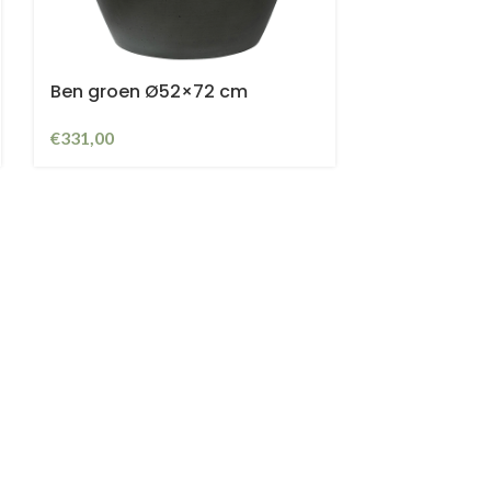
Ben groen Ø52×72 cm
€
331,00