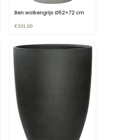
Ben wolkengrijs Ø52×72 cm
€
331,00