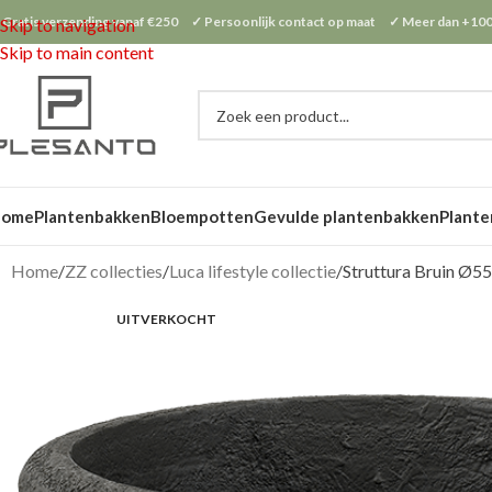
 Gratis verzending vanaf €250 ✓ Persoonlijk contact op maat ✓ Meer dan +100
Skip to navigation
Skip to main content
Home
Plantenbakken
Bloempotten
Gevulde plantenbakken
Plante
Home
ZZ collecties
Luca lifestyle collectie
Struttura Bruin Ø5
UITVERKOCHT