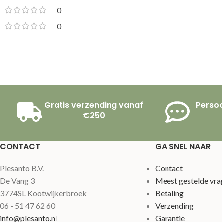
0
0
Gratis verzending vanaf
Persoo
€250
CONTACT
GA SNEL NAAR
Plesanto B.V.
Contact
De Vang 3
Meest gestelde vra
3774SL Kootwijkerbroek
Betaling
06 - 51 47 62 60
Verzending
info@plesanto.nl
Garantie