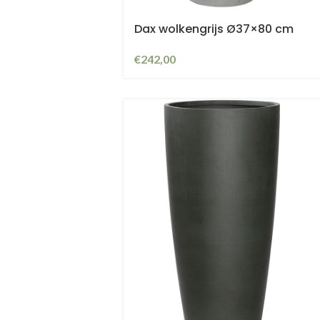
Dax wolkengrijs Ø37×80 cm
€
242,00