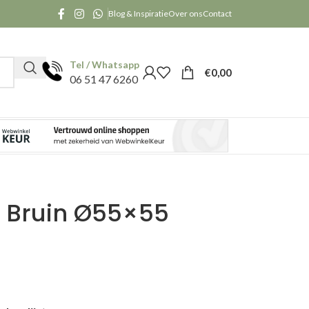
Blog & Inspiratie
Over ons
Contact
Tel / Whatsapp
€
0,00
06 51 47 6260
a Bruin Ø55×55