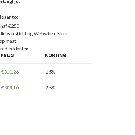
langlijst
lesanto:
anaf €250
n lid van stichting WebwinkelKeur
 op maat
reden klanten
PRIJS
KORTING
€
311,26
1.5%
€
308,10
2.5%