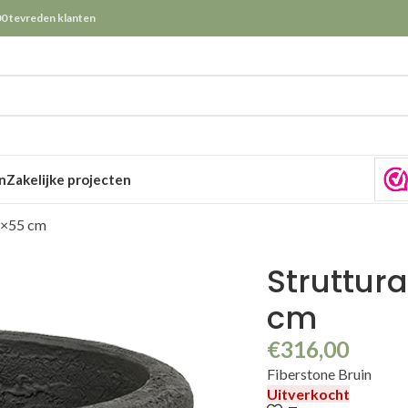
0 tevreden klanten
n
Zakelijke projecten
5×55 cm
Struttur
cm
€
316,00
Fiberstone Bruin
Uitverkocht