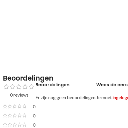
Beoordelingen
Beoordelingen
Wees de eers
0 reviews
Er zijn nog geen beoordelingen.
Je moet
ingelogd
0
0
0