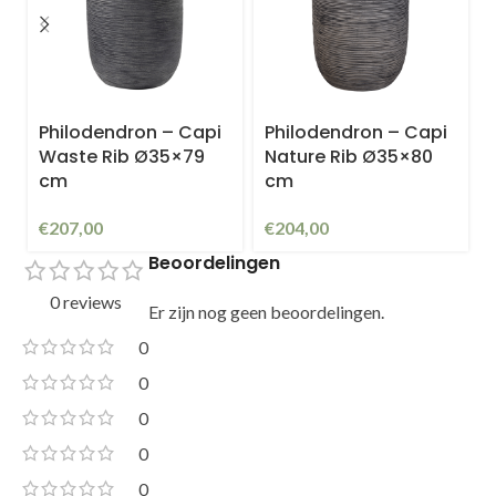
Philodendron – Capi
Philodendron – Capi
Waste Rib Ø35×79
Nature Rib Ø35×80
cm
cm
€
207,00
€
204,00
Beoordelingen
0 reviews
Er zijn nog geen beoordelingen.
0
0
0
0
0