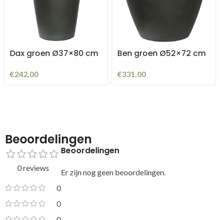
Dax groen Ø37×80 cm
Ben groen Ø52×72 cm
€
242,00
€
331,00
Beoordelingen
Beoordelingen
0 reviews
Er zijn nog geen beoordelingen.
0
0
0