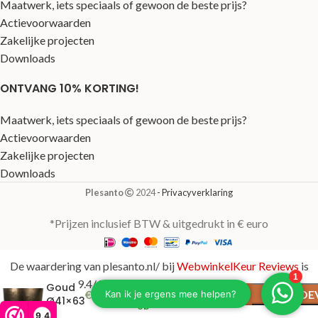
Maatwerk, iets speciaals of gewoon de beste prijs?
Actievoorwaarden
Zakelijke projecten
Downloads
ONTVANG 10% KORTING!
Maatwerk, iets speciaals of gewoon de beste prijs?
Actievoorwaarden
Zakelijke projecten
Downloads
Plesanto
2024
- Privacyverklaring
*Prijzen inclusief BTW & uitgedrukt in € euro
De waardering van plesanto.nl/ bij
WebwinkelKeur Reviews
is
Slechts
Pure
9.4/10 gebaseerd op 123 reviews.
2
Goud
€
231,00
TOE
resterend
Ø41×63
op
cm
9,4
voorraad