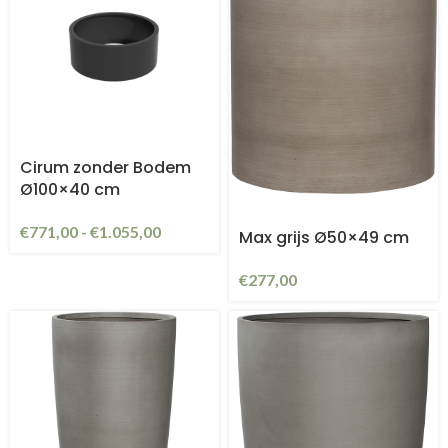
Cirum zonder Bodem
Ø100×40 cm
€
771,00
-
€
1.055,00
Max grijs Ø50×49 cm
€
277,00