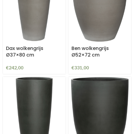
Dax wolkengrijs
Ben wolkengrijs
Ø37×80 cm
Ø52×72 cm
€
242,00
€
331,00