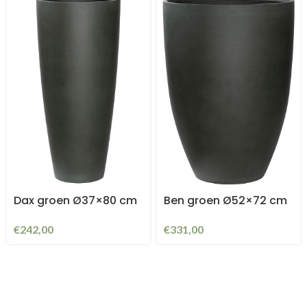
Dax groen Ø37×80 cm
Ben groen Ø52×72 cm
€
242,00
€
331,00