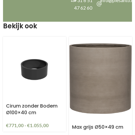
+31 6 51
info@plesanto.nl
47 62 60
Bekijk ook
Cirum zonder Bodem
Ø100×40 cm
€
771,00
-
€
1.055,00
Max grijs Ø50×49 cm