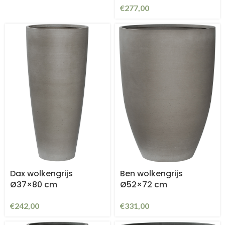
€
277,00
Dax wolkengrijs
Ben wolkengrijs
Ø37×80 cm
Ø52×72 cm
€
242,00
€
331,00