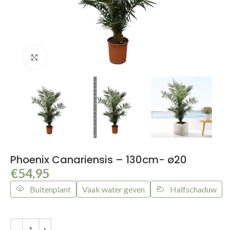
Klik om te vergroten
Phoenix Canariensis – 130cm- ø20
€
54,95
Buitenplant
Vaak water geven
Halfschaduw