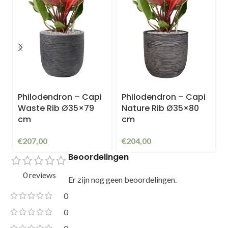
Philodendron – Capi
Philodendron – Capi
Waste Rib Ø35×79
Nature Rib Ø35×80
cm
cm
€
207,00
€
204,00
Beoordelingen
0 reviews
Er zijn nog geen beoordelingen.
0
0