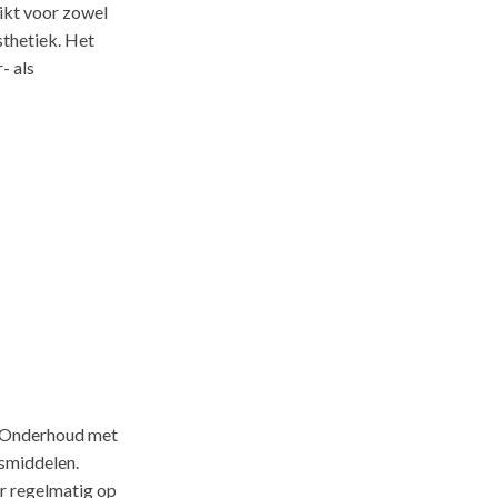
ikt voor zowel
sthetiek. Het
- als
twerpen.
. Onderhoud met
gsmiddelen.
r regelmatig op