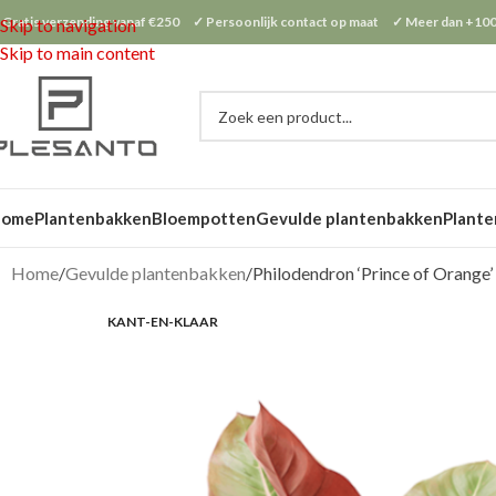
 Gratis verzending vanaf €250 ✓ Persoonlijk contact op maat ✓ Meer dan +100
Skip to navigation
Skip to main content
Home
Plantenbakken
Bloempotten
Gevulde plantenbakken
Plante
Home
Gevulde plantenbakken
Philodendron ‘Prince of Orange’ 
KANT-EN-KLAAR