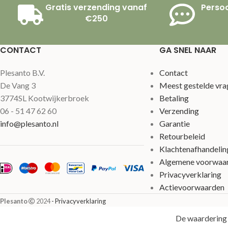
Gratis verzending vanaf
Persoo
€250
CONTACT
GA SNEL NAAR
Plesanto B.V.
Contact
De Vang 3
Meest gestelde vra
3774SL Kootwijkerbroek
Betaling
06 - 51 47 62 60
Verzending
info@plesanto.nl
Garantie
Retourbeleid
Klachtenafhandelin
Algemene voorwaa
Privacyverklaring
Actievoorwaarden
Plesanto
2024
- Privacyverklaring
De waardering 