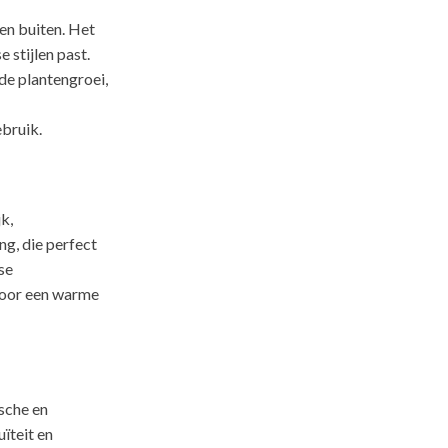
en buiten. Het
 stijlen past.
e plantengroei,
ebruik.
k,
ng, die perfect
se
 voor een warme
sche en
ïteit en