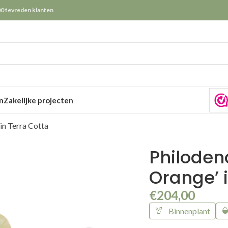
0 tevreden klanten
n
Zakelijke projecten
in Terra Cotta
Philodend
Orange’ 
€
204,00
Binnenplant