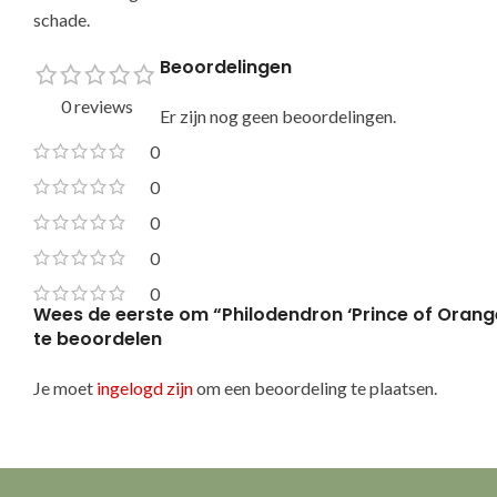
scha
Beoordelingen
0 reviews
Er zijn nog geen beoordelingen.
0
0
0
0
0
Wees de eerste om “Philodendron ‘Prince of Orange
te beoordelen
Je moet
ingelogd zijn
om een beoordeling te plaatsen.