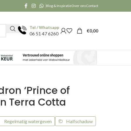
Blog & Inspiratie
Over ons
Contact
Tel / Whatsapp
€
0,00
06 51 47 6260
ron ‘Prince of
in Terra Cotta
Regelmatig watergeven
Halfschaduw