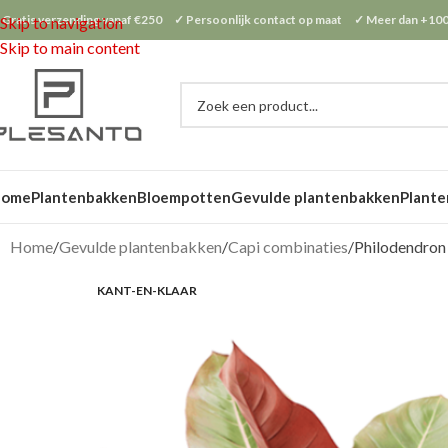
 Gratis verzending vanaf €250 ✓ Persoonlijk contact op maat ✓ Meer dan +100
Skip to navigation
Skip to main content
Home
Plantenbakken
Bloempotten
Gevulde plantenbakken
Plante
Home
Gevulde plantenbakken
Capi combinaties
Philodendron
KANT-EN-KLAAR