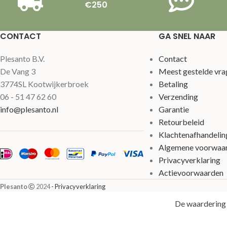
€250
CONTACT
GA SNEL NAAR
Plesanto B.V.
Contact
De Vang 3
Meest gestelde vra
3774SL Kootwijkerbroek
Betaling
06 - 51 47 62 60
Verzending
info@plesanto.nl
Garantie
Retourbeleid
Klachtenafhandelin
Algemene voorwaa
Privacyverklaring
Actievoorwaarden
Plesanto
2024
- Privacyverklaring
De waardering 