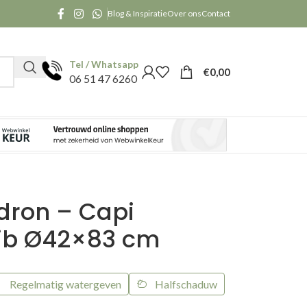
Blog & Inspiratie
Over ons
Contact
Tel / Whatsapp
€
0,00
06 51 47 6260
dron – Capi
Rib Ø42×83 cm
Regelmatig watergeven
Halfschaduw