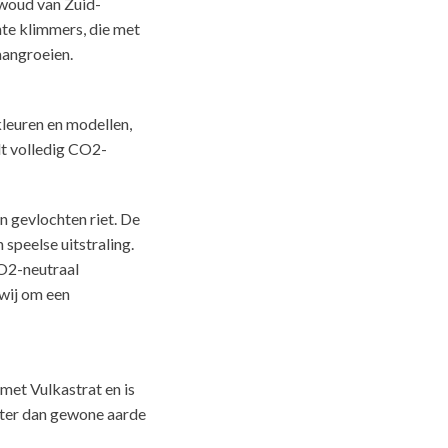
nwoud van Zuid-
hte klimmers, die met
aangroeien.
leuren en modellen,
dt volledig CO2-
n gevlochten riet. De
speelse uitstraling.
O2-neutraal
wij om een
met Vulkastrat en is
ater dan gewone aarde