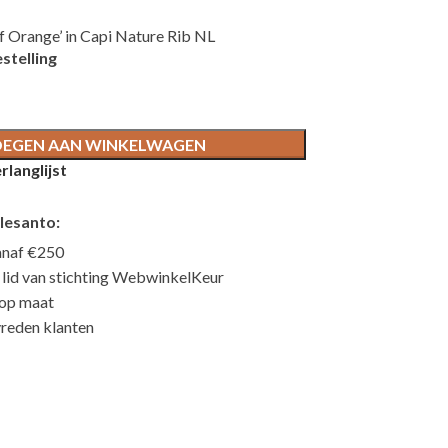
f Orange’ in Capi Nature Rib NL
stelling
EGEN AAN WINKELWAGEN
langlijst
lesanto:
anaf €250
n lid van stichting WebwinkelKeur
 op maat
reden klanten