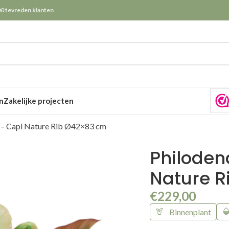
0 tevreden klanten
n
Zakelijke projecten
 – Capi Nature Rib Ø42×83 cm
Philoden
Nature 
€
229,00
Binnenplant