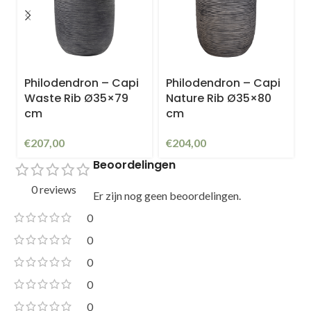
Philodendron – Capi
Philodendron – Capi
Waste Rib Ø35×79
Nature Rib Ø35×80
cm
cm
€
207,00
€
204,00
Beoordelingen
0 reviews
Er zijn nog geen beoordelingen.
0
0
0
0
0