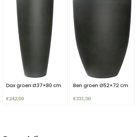
Dax groen Ø37×80 cm
Ben groen Ø52×72 cm
€
242,00
€
331,00