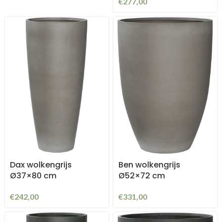
€
277,00
Dax wolkengrijs
Ben wolkengrijs
Ø37×80 cm
Ø52×72 cm
€
242,00
€
331,00