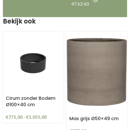
47 62 60
Bekijk ook
Cirum zonder Bodem
Ø100×40 cm
€
771,00
-
€
1.055,00
Max grijs Ø50×49 cm