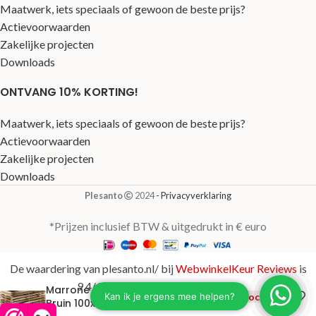
Maatwerk, iets speciaals of gewoon de beste prijs?
Actievoorwaarden
Zakelijke projecten
Downloads
ONTVANG 10% KORTING!
Maatwerk, iets speciaals of gewoon de beste prijs?
Actievoorwaarden
Zakelijke projecten
Downloads
Plesanto
2024
- Privacyverklaring
*Prijzen inclusief BTW & uitgedrukt in € euro
De waardering van plesanto.nl/ bij
WebwinkelKeur Reviews
is
9.4/10 gebaseerd op 123 reviews.
Marrone Orizzontale
€
264,00
Uitverkocht
Bruin 100x40x44 cm