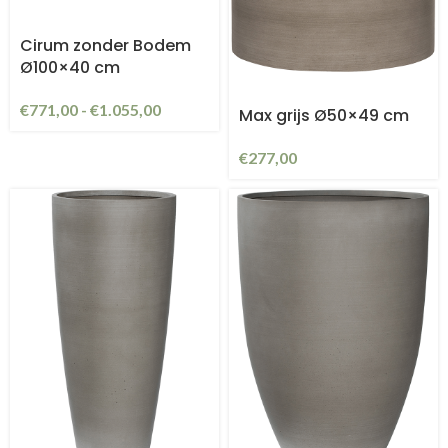
Cirum zonder Bodem
Ø100×40 cm
€
771,00
-
€
1.055,00
Max grijs Ø50×49 cm
€
277,00