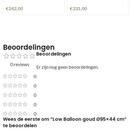
€
242,00
€
331,00
Beoordelingen
Beoordelingen
0 reviews
Er zijn nog geen beoordelingen.
0
0
0
0
0
Wees de eerste om “Low Balloon goud Ø95×44 cm”
te beoordelen