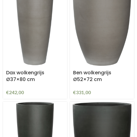
Dax wolkengrijs
Ben wolkengrijs
Ø37×80 cm
Ø52×72 cm
€
242,00
€
331,00