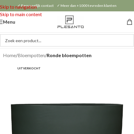
✓ Persoonlijk contact ✓ Meer dan +1000 tevreden klanten
Skip to navigation
Skip to main content
Menu
Home
Bloempotten
Ronde bloempotten
UITVERKOCHT