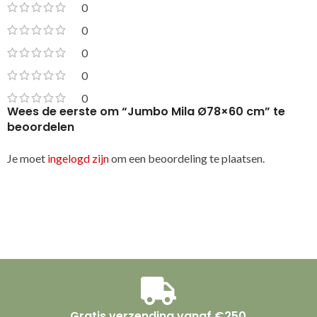
0
0
0
0
0
Wees de eerste om “Jumbo Mila Ø78×60 cm” te
beoordelen
Je moet
ingelogd zijn
om een beoordeling te plaatsen.
Gratis verzending vanaf €250