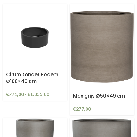
Cirum zonder Bodem
Ø100×40 cm
€
771,00
-
€
1.055,00
Max grijs Ø50×49 cm
€
277,00