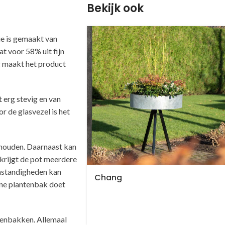
Bekijk ook
e is gemaakt van
at voor 58% uit fijn
g maakt het product
t erg stevig en van
r de glasvezel is het
 houden. Daarnaast kan
 krijgt de pot meerdere
mstandigheden kan
Chang
one plantenbak doet
ntenbakken. Allemaal