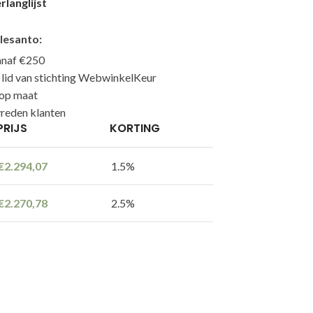
langlijst
lesanto:
anaf €250
n lid van stichting WebwinkelKeur
 op maat
reden klanten
PRIJS
KORTING
€
2.294,07
1.5%
€
2.270,78
2.5%