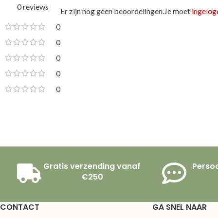
0 reviews
Er zijn nog geen beoordelingen.
Je moet
ingelogd
0
0
0
0
0
Gratis verzending vanaf
Persoo
€250
CONTACT
GA SNEL NAAR