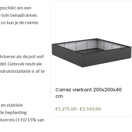
geschikt om een
de tuin benadrukken.
 zo kun je de ruimte
iseren als de pot vuil
el. Gebruik neutrale
rukinstallatie is af te
Carrez vierkant 200x200x40
cm
en stabiele
€
1.275,00
-
€
1.543,00
de beplanting
eikorrels (±10/15% van