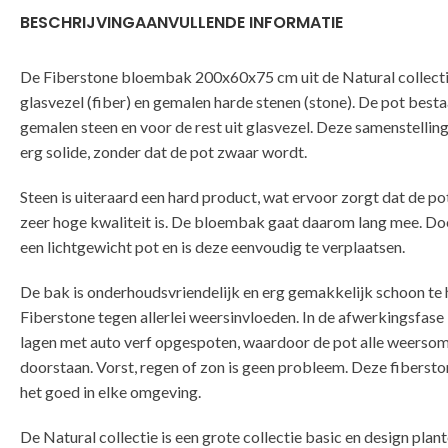
BESCHRIJVING
AANVULLENDE INFORMATIE
De Fiberstone bloembak 200x60x75 cm uit de Natural collecti
glasvezel (fiber) en gemalen harde stenen (stone). De pot besta
gemalen steen en voor de rest uit glasvezel. Deze samenstellin
erg solide, zonder dat de pot zwaar wordt.
Steen is uiteraard een hard product, wat ervoor zorgt dat de po
zeer hoge kwaliteit is. De bloembak gaat daarom lang mee. Doo
een lichtgewicht pot en is deze eenvoudig te verplaatsen.
De bak is onderhoudsvriendelijk en erg gemakkelijk schoon te
Fiberstone tegen allerlei weersinvloeden. In de afwerkingsfase
lagen met auto verf opgespoten, waardoor de pot alle weerso
doorstaan. Vorst, regen of zon is geen probleem. Deze fiberst
het goed in elke omgeving.
De Natural collectie is een grote collectie basic en design pla