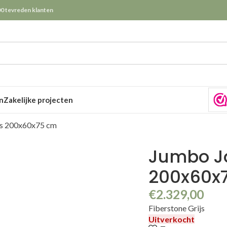
0 tevreden klanten
n
Zakelijke projecten
js 200x60x75 cm
Jumbo Jo
200x60x
€
2.329,00
Fiberstone Grijs
Uitverkocht