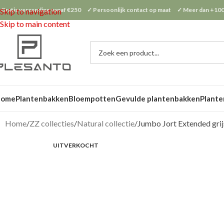
 Gratis verzending vanaf €250 ✓ Persoonlijk contact op maat ✓ Meer dan +100
Skip to navigation
Skip to main content
Home
Plantenbakken
Bloempotten
Gevulde plantenbakken
Plante
Home
ZZ collecties
Natural collectie
Jumbo Jort Extended gri
UITVERKOCHT