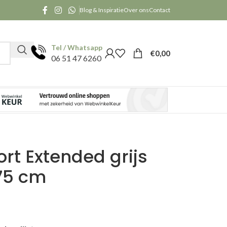
Blog & Inspiratie
Over ons
Contact
Tel / Whatsapp
€
0,00
06 51 47 6260
rt Extended grijs
75 cm