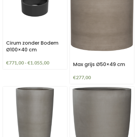
Cirum zonder Bodem
Ø100×40 cm
€
771,00
-
€
1.055,00
Max grijs Ø50×49 cm
€
277,00