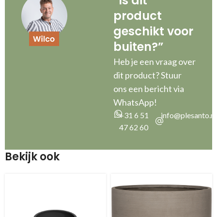
“Is dit
product
geschikt voor
buiten?”
Heb je een vraag over
dit product? Stuur
ons een bericht via
WhatsApp!
+31 6 51
info@plesanto.nl
47 62 60
Bekijk ook