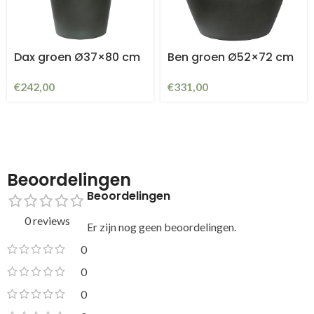
Dax groen Ø37×80 cm
Ben groen Ø52×72 cm
€
242,00
€
331,00
Beoordelingen
Beoordelingen
0 reviews
Er zijn nog geen beoordelingen.
0
0
0