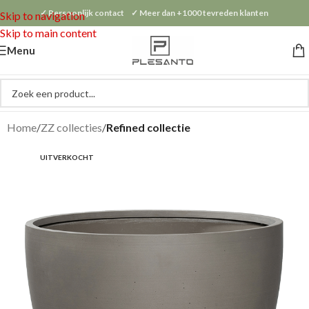
✓ Persoonlijk contact ✓ Meer dan +1000 tevreden klanten
Skip to navigation
Skip to main content
Menu
Home
ZZ collecties
Refined collectie
UITVERKOCHT