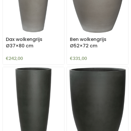
Dax wolkengrijs
Ben wolkengrijs
Ø37×80 cm
Ø52×72 cm
€
242,00
€
331,00