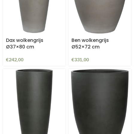
Dax wolkengrijs
Ben wolkengrijs
Ø37×80 cm
Ø52×72 cm
€
242,00
€
331,00