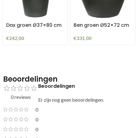
Dax groen Ø37×80 cm
Ben groen Ø52×72 cm
€
242,00
€
331,00
Beoordelingen
Beoordelingen
0 reviews
Er zijn nog geen beoordelingen.
0
0
0