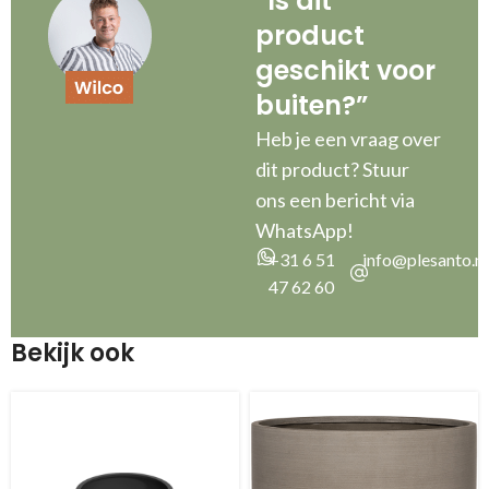
“Is dit
product
geschikt voor
buiten?”
Heb je een vraag over
dit product? Stuur
ons een bericht via
WhatsApp!
+31 6 51
info@plesanto.nl
47 62 60
Bekijk ook