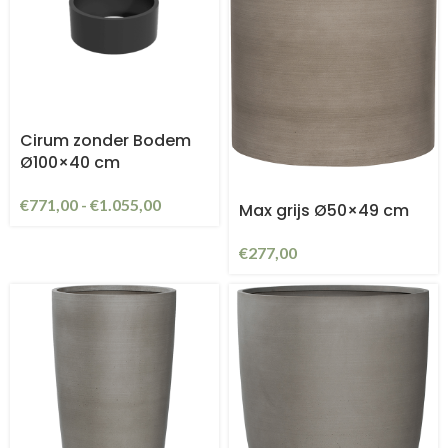
Cirum zonder Bodem
Ø100×40 cm
€
771,00
-
€
1.055,00
Max grijs Ø50×49 cm
€
277,00