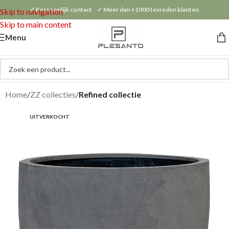
✓ Persoonlijk contact ✓ Meer dan +1000 tevreden klanten
Skip to navigation
Skip to main content
Menu
Home
ZZ collecties
Refined collectie
UITVERKOCHT