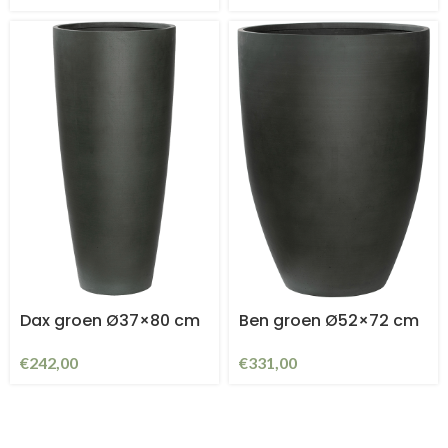
Dax groen Ø37×80 cm
Ben groen Ø52×72 cm
€
242,00
€
331,00