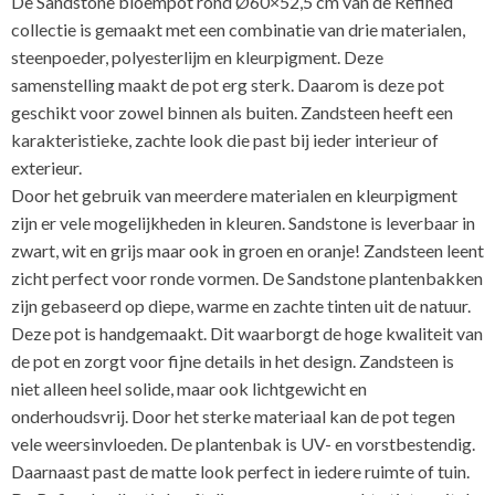
De Sandstone bloempot rond Ø60×52,5 cm van de Refined
collectie is gemaakt met een combinatie van drie materialen,
steenpoeder, polyesterlijm en kleurpigment. Deze
samenstelling maakt de pot erg sterk. Daarom is deze pot
geschikt voor zowel binnen als buiten. Zandsteen heeft een
karakteristieke, zachte look die past bij ieder interieur of
exterieur.
Door het gebruik van meerdere materialen en kleurpigment
zijn er vele mogelijkheden in kleuren. Sandstone is leverbaar in
zwart, wit en grijs maar ook in groen en oranje! Zandsteen leent
zicht perfect voor ronde vormen. De Sandstone plantenbakken
zijn gebaseerd op diepe, warme en zachte tinten uit de natuur.
Deze pot is handgemaakt. Dit waarborgt de hoge kwaliteit van
de pot en zorgt voor fijne details in het design. Zandsteen is
niet alleen heel solide, maar ook lichtgewicht en
onderhoudsvrij. Door het sterke materiaal kan de pot tegen
vele weersinvloeden. De plantenbak is UV- en vorstbestendig.
Daarnaast past de matte look perfect in iedere ruimte of tuin.