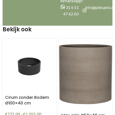
WhatsApp!
+31 6 51
info@plesanto.nl
47 62 60
Bekijk ook
Cirum zonder Bodem
Ø100×40 cm
€
771,00
-
€
1.055,00