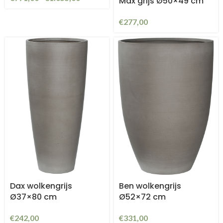
Max grijs Ø50×49 cm
€
277,00
Dax wolkengrijs
Ben wolkengrijs
Ø37×80 cm
Ø52×72 cm
€
242,00
€
331,00