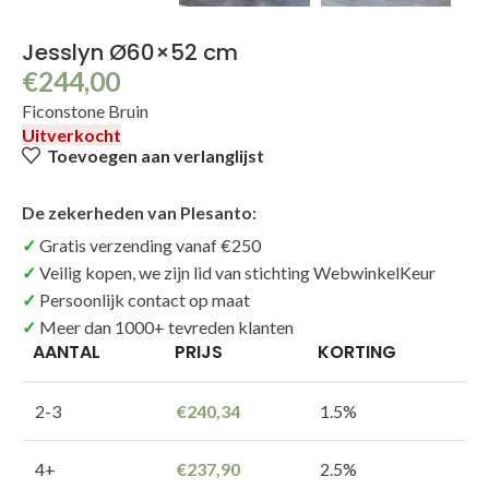
Jesslyn Ø60×52 cm
€
244,00
Ficonstone Bruin
Uitverkocht
Toevoegen aan verlanglijst
De zekerheden van Plesanto:
Gratis verzending vanaf €250
Veilig kopen, we zijn lid van stichting WebwinkelKeur
Persoonlijk contact op maat
Meer dan 1000+ tevreden klanten
AANTAL
PRIJS
KORTING
2-3
€
240,34
1.5%
4+
€
237,90
2.5%