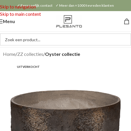
✓ Persoonlijk contact ✓ Meer dan +1000 tevreden klanten
Skip to navigation
Skip to main content
Menu
Home
ZZ collecties
Oyster collectie
UITVERKOCHT