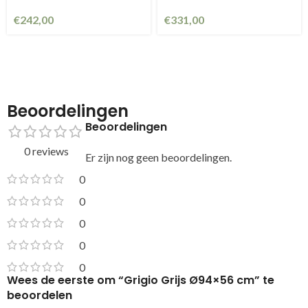
€
242,00
€
331,00
Beoordelingen
Beoordelingen
0 reviews
Er zijn nog geen beoordelingen.
0
0
0
0
0
Wees de eerste om “Grigio Grijs Ø94×56 cm” te
beoordelen