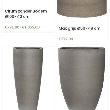
Cirum zonder Bodem
Ø100×40 cm
€
771,00
-
€
1.055,00
Max grijs Ø50×49 cm
€
277,00