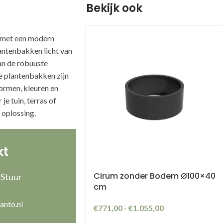
Bekijk ook
 met een modern
lantenbakken licht van
an de robuuste
e plantenbakken zijn
vormen, kleuren en
je tuin, terras of
e oplossing.
kt
Cirum zonder Bodem Ø100×40
 Stuur
cm
anto.nl
€
771,00
-
€
1.055,00