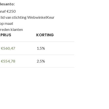
lesanto:
anaf €250
n lid van stichting WebwinkelKeur
 op maat
reden klanten
PRIJS
KORTING
€
560,47
1.5%
€
554,78
2.5%