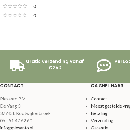
0
0
Gratis verzending vanaf
Persoo
€250
CONTACT
GA SNEL NAAR
Plesanto B.V.
Contact
De Vang 3
Meest gestelde vra
3774SL Kootwijkerbroek
Betaling
06 - 51 47 62 60
Verzending
info@plesanto.nl
Garantie