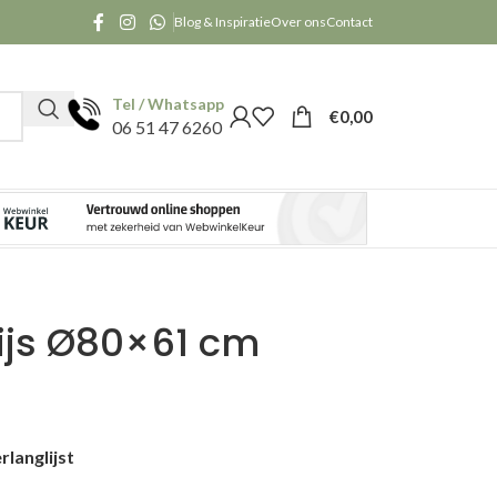
Blog & Inspiratie
Over ons
Contact
Tel / Whatsapp
€
0,00
06 51 47 6260
rijs Ø80×61 cm
langlijst