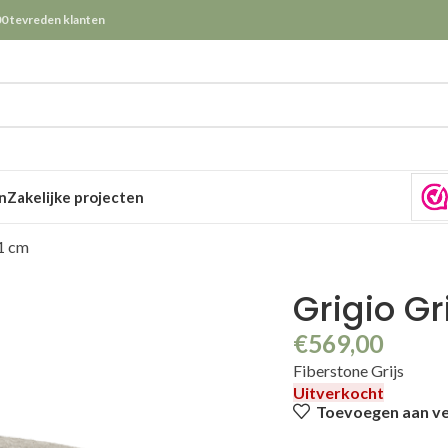
0 tevreden klanten
n
Zakelijke projecten
1 cm
Grigio G
€
569,00
Fiberstone Grijs
Uitverkocht
Toevoegen aan ver