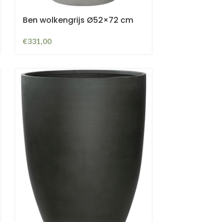
Ben wolkengrijs Ø52×72 cm
€
331,00