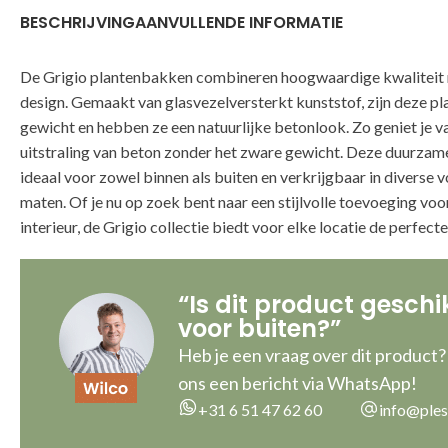
BESCHRIJVING
AANVULLENDE INFORMATIE
De Grigio plantenbakken combineren hoogwaardige kwaliteit
design. Gemaakt van glasvezelversterkt kunststof, zijn deze p
gewicht en hebben ze een natuurlijke betonlook. Zo geniet je v
uitstraling van beton zonder het zware gewicht. Deze duurzam
ideaal voor zowel binnen als buiten en verkrijgbaar in diverse 
maten. Of je nu op zoek bent naar een stijlvolle toevoeging voor 
interieur, de Grigio collectie biedt voor elke locatie de perfect
“Is dit product geschi
voor buiten?”
Heb je een vraag over dit product?
ons een bericht via WhatsApp!
+31 6 51 47 62 60
info@ples