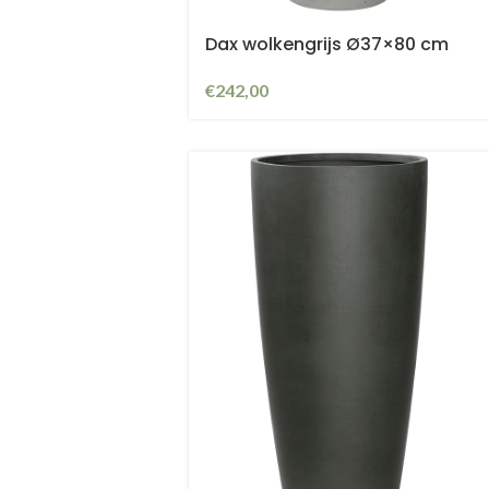
Dax wolkengrijs Ø37×80 cm
€
242,00