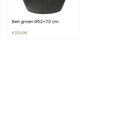
Ben groen Ø52×72 cm
€
331,00