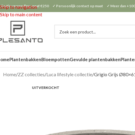
 Gratis verzending vanaf €250 ✓ Persoonlijk contact op maat ✓ Meer dan +100
Skip to navigation
Skip to main content
Home
Plantenbakken
Bloempotten
Gevulde plantenbakken
Plante
Home
ZZ collecties
Luca lifestyle collectie
Grigio Grijs Ø80×6
UITVERKOCHT