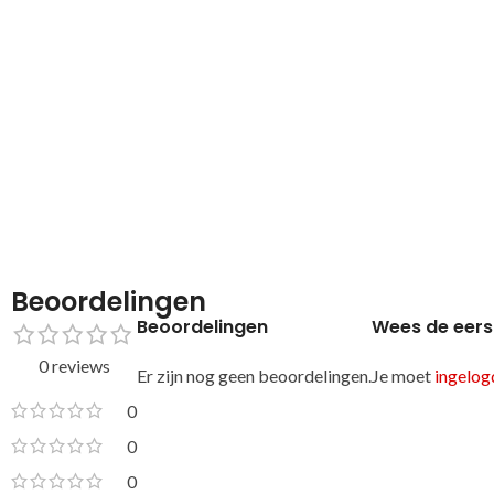
Beoordelingen
Beoordelingen
Wees de eers
0 reviews
Er zijn nog geen beoordelingen.
Je moet
ingelogd
0
0
0