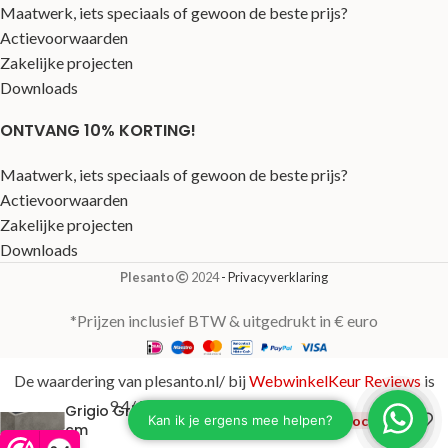
Maatwerk, iets speciaals of gewoon de beste prijs?
Actievoorwaarden
Zakelijke projecten
Downloads
ONTVANG 10% KORTING!
Maatwerk, iets speciaals of gewoon de beste prijs?
Actievoorwaarden
Zakelijke projecten
Downloads
Plesanto
2024
- Privacyverklaring
*Prijzen inclusief BTW & uitgedrukt in € euro
De waardering van plesanto.nl/ bij
WebwinkelKeur Reviews
is
9.4/10 gebaseerd op 123 reviews.
Grigio Grijs 100x50x50
€
516,00
Uitverkocht
cm