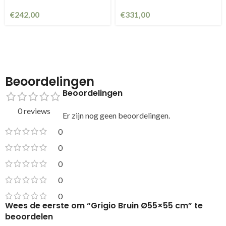
€
242,00
€
331,00
Beoordelingen
Beoordelingen
0 reviews
Er zijn nog geen beoordelingen.
0
0
0
0
0
Wees de eerste om “Grigio Bruin Ø55×55 cm” te
beoordelen