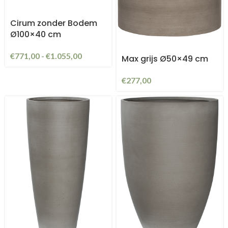
Cirum zonder Bodem
Ø100×40 cm
€
771,00
-
€
1.055,00
Max grijs Ø50×49 cm
€
277,00