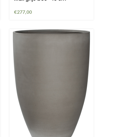
€
277,00
ontw