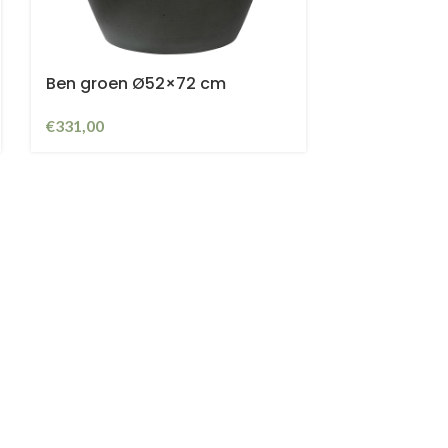
Ben groen Ø52×72 cm
€
331,00