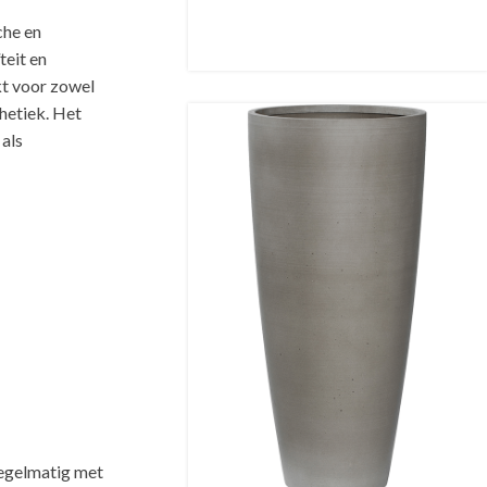
che en
teit en
kt voor zowel
thetiek. Het
 als
rieur
regelmatig met