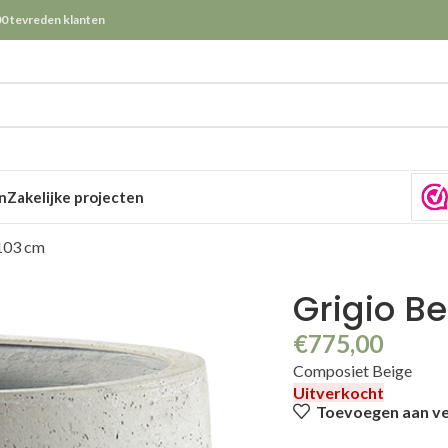
0 tevreden klanten
n
Zakelijke projecten
103 cm
Grigio B
€
775,00
Composiet Beige
Uitverkocht
Toevoegen aan ver