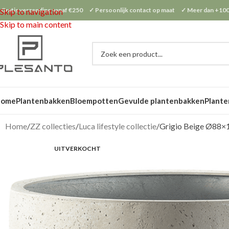
 Gratis verzending vanaf €250 ✓ Persoonlijk contact op maat ✓ Meer dan +100
Skip to navigation
Skip to main content
Home
Plantenbakken
Bloempotten
Gevulde plantenbakken
Plante
Home
ZZ collecties
Luca lifestyle collectie
Grigio Beige Ø88×
UITVERKOCHT