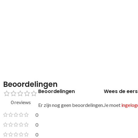
Beoordelingen
Beoordelingen
Wees de eers
0 reviews
Er zijn nog geen beoordelingen.
Je moet
ingelogd
0
0
0