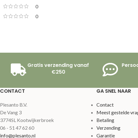
0
0
Gratis verzending vanaf
Persoo
€250
CONTACT
GA SNEL NAAR
Plesanto B.V.
Contact
De Vang 3
Meest gestelde vra
3774SL Kootwijkerbroek
Betaling
06 - 51 47 62 60
Verzending
info@plesanto.nl
Garantie