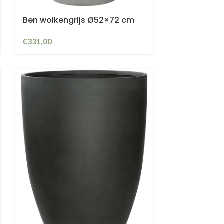
Ben wolkengrijs Ø52×72 cm
€
331,00
der