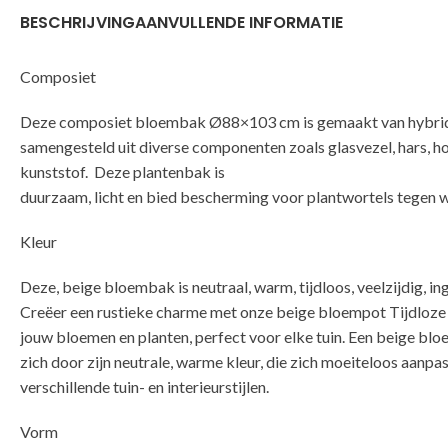
BESCHRIJVING
AANVULLENDE INFORMATIE
Composiet
Deze composiet bloembak Ø88×103 cm is gemaakt van hybrid
samengesteld uit diverse componenten zoals glasvezel, hars, h
kunststof. Deze plantenbak is
duurzaam, licht en bied bescherming voor plantwortels tegen 
Kleur
Deze, beige bloembak is neutraal, warm, tijdloos, veelzijdig, in
Creëer een rustieke charme met onze beige bloempot Tijdloze
jouw bloemen en planten, perfect voor elke tuin. Een beige b
zich door zijn neutrale, warme kleur, die zich moeiteloos aanpa
verschillende tuin- en interieurstijlen.
Vorm