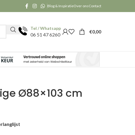
Blog & Inspiratie
Over ons
Contact
Tel / Whatsapp
€
0,00
06 51 47 6260
eige Ø88×103 cm
langlijst