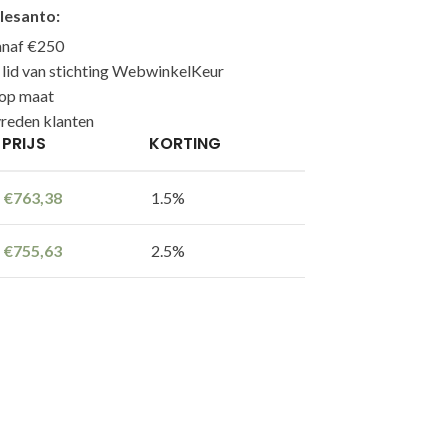
lesanto:
anaf €250
n lid van stichting WebwinkelKeur
 op maat
reden klanten
PRIJS
KORTING
€
763,38
1.5%
€
755,63
2.5%