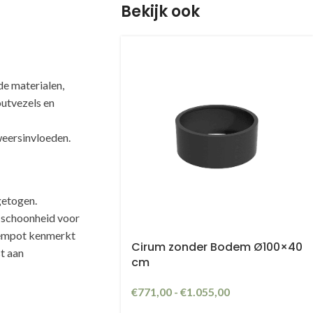
Bekijk ook
e materialen,
outvezels en
weersinvloeden.
getogen.
 schoonheid voor
loempot kenmerkt
Cirum zonder Bodem Ø100×40
st aan
cm
€
771,00
-
€
1.055,00