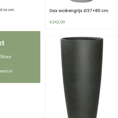
ud ze om
Dax wolkengrijs Ø37×80 cm
€
242,00
ran
kt
 Stuur
anto.nl