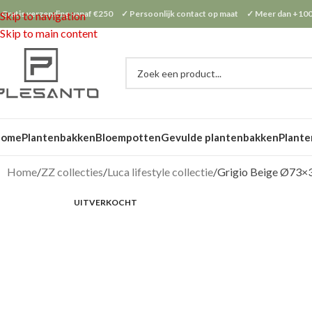
 Gratis verzending vanaf €250 ✓ Persoonlijk contact op maat ✓ Meer dan +100
Skip to navigation
Skip to main content
Home
Plantenbakken
Bloempotten
Gevulde plantenbakken
Plante
Home
ZZ collecties
Luca lifestyle collectie
Grigio Beige Ø73×
UITVERKOCHT