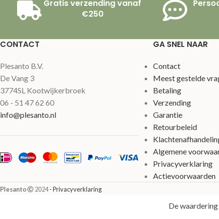
Gratis verzending vanaf
Persoo
€250
CONTACT
GA SNEL NAAR
Plesanto B.V.
Contact
De Vang 3
Meest gestelde vra
3774SL Kootwijkerbroek
Betaling
06 - 51 47 62 60
Verzending
info@plesanto.nl
Garantie
Retourbeleid
Klachtenafhandelin
Algemene voorwaa
Privacyverklaring
Actievoorwaarden
Plesanto
2024
- Privacyverklaring
De waardering 