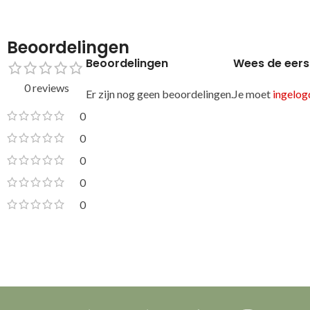
Beoordelingen
Beoordelingen
Wees de eers
0 reviews
Er zijn nog geen beoordelingen.
Je moet
ingelogd
0
0
0
0
0