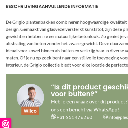
BESCHRIJVING
AANVULLENDE INFORMATIE
De Grigio plantenbakken combineren hoogwaardige kwaliteit
design. Gemaakt van glasvezelversterkt kunststof, zijn deze p
gewicht en hebben ze een natuurlijke betonlook. Zo geniet je v
uitstraling van beton zonder het zware gewicht. Deze duurzam
ideaal voor zowel binnen als buiten en verkrijgbaar in diverse 
maten. Of je nu op zoek bent naar een stijlvolle toevoeging voor 
interieur, de Grigio collectie biedt voor elke locatie de perfect
“Is dit product geschi
voor buiten?”
Heb je een vraag over dit product?
ons een bericht via WhatsApp!
+31 6 51 47 62 60
info@ples