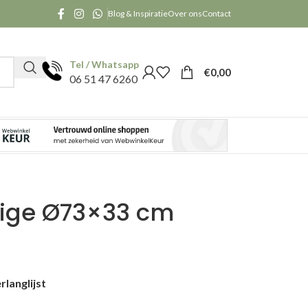
Blog & Inspiratie
Over ons
Contact
Tel / Whatsapp
€
0,00
06 51 47 6260
eige Ø73×33 cm
langlijst