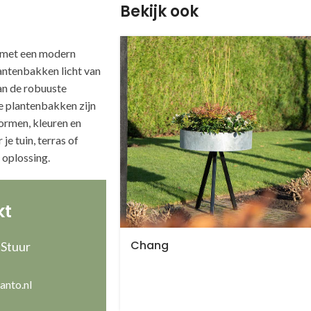
Bekijk ook
 met een modern
lantenbakken licht van
an de robuuste
e plantenbakken zijn
vormen, kleuren en
je tuin, terras of
e oplossing.
kt
Chang
 Stuur
anto.nl