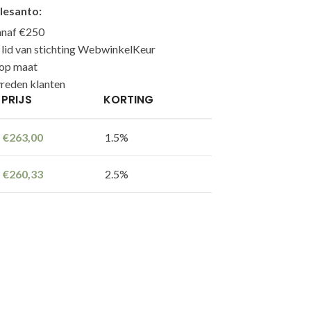
lesanto:
anaf €250
n lid van stichting WebwinkelKeur
 op maat
reden klanten
PRIJS
KORTING
€
263,00
1.5%
€
260,33
2.5%