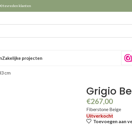
0 tevreden klanten
n
Zakelijke projecten
33 cm
Grigio B
€
267,00
Fiberstone Beige
Uitverkocht
Toevoegen aan ver