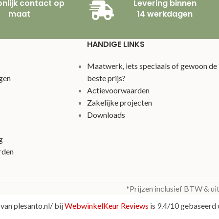
nlijk contact op
Levering binnen
maat
14 werkdagen
HANDIGE LINKS
Maatwerk, iets speciaals of gewoon de
gen
beste prijs?
Actievoorwaarden
Zakelijke projecten
Downloads
g
rden
*Prijzen inclusief BTW & ui
van plesanto.nl/ bij
WebwinkelKeur Reviews
is 9.4/10 gebaseerd 